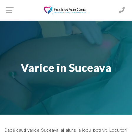
Varice în Suceava
Dacă cauți varice Suceava, ai ajuns la locul potrivit. Locuitorii