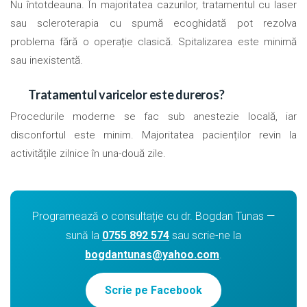
Nu întotdeauna. În majoritatea cazurilor, tratamentul cu laser
sau scleroterapia cu spumă ecoghidată pot rezolva
problema fără o operație clasică. Spitalizarea este minimă
sau inexistentă.
Tratamentul varicelor este dureros?
Procedurile moderne se fac sub anestezie locală, iar
disconfortul este minim. Majoritatea pacienților revin la
activitățile zilnice în una-două zile.
Programează o consultație cu dr. Bogdan Tunas —
sună la
0755 892 574
sau scrie-ne la
bogdantunas@yahoo.com
.
Scrie pe Facebook