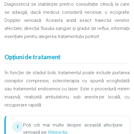
Diagnosticul se stabilește printr-o consultație clinică, la care
se adaugă, dacă medicul consideră necesar, o ecografie
Doppler venoasă. Aceasta arată exact traiectul venelor
afectate, direcția fluxului sanguin și gradul de reflux, informații
esențiale pentru alegerea tratamentului potrivit.
Opțiuni de tratament
În funcție de stadiul bolii, tratamentul poate include purtarea
ciorapilor compresivi, scleroterapia cu spumă ecoghidată
sau tratamentul endovenos cu laser. Este o procedură minim
invazivă, realizată ambulatoriu, sub anestezie locală, cu
recuperare rapidă.
Poți citi mai multe despre această afecțiune
ℹ
venoasă pe
Wikipedia
.