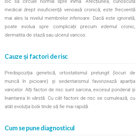
loc să circule normal spre inimă. Afecțiunea, cunoscută
medical drept insuficiență venoasă cronică, este frecventă
mai ales la nivelul membrelor inferioare. Dacă este ignorată,
poate evolua spre complicații precum edemul cronic,
dermatita de stază sau ulcerul varicos.
Cauze și factori de risc
Predispoziția genetică, ortostatismul prelungit (locuri de
muncă în picioare) și sedentarismul favorizează apariția
varicelor. Alți factori de risc sunt sarcina, excesul ponderal și
înaintarea în vârstă. Cu cât factorii de risc se cumulează, cu
atât evoluția bolii tinde să fie mai rapidă.
Cum se pune diagnosticul