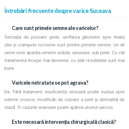
Întrebări frecvente despre varice Suceava
Care sunt primele semne ale varicelor?
Senzația de picioare grele, umflarea gleznelor spre finalul
zilei și crampele nocturne sunt printre primele semne. Un alt
semn este apariția venelor vizibile, sinuoase, sub piele. Cu cât
tratamentul începe mai devreme, cu atât rezultatele sunt mai
bune.
Varicele netratate se pot agrava?
Da. Fără tratament, insuficiența venoasă poate evolua spre
edeme cronice, modificări de culoare a pielii și dermatită de
stază. În cazurile avansate poate apărea ulcerul varicos.
Este necesară intervenția chirurgicală clasică?