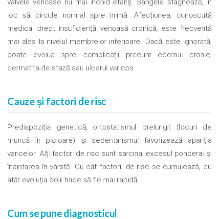
valvele venoase nu mai închid etanș. Sângele stagnează, în
loc să circule normal spre inimă. Afecțiunea, cunoscută
medical drept insuficiență venoasă cronică, este frecventă
mai ales la nivelul membrelor inferioare. Dacă este ignorată,
poate evolua spre complicații precum edemul cronic,
dermatita de stază sau ulcerul varicos.
Cauze și factori de risc
Predispoziția genetică, ortostatismul prelungit (locuri de
muncă în picioare) și sedentarismul favorizează apariția
varicelor. Alți factori de risc sunt sarcina, excesul ponderal și
înaintarea în vârstă. Cu cât factorii de risc se cumulează, cu
atât evoluția bolii tinde să fie mai rapidă.
Cum se pune diagnosticul