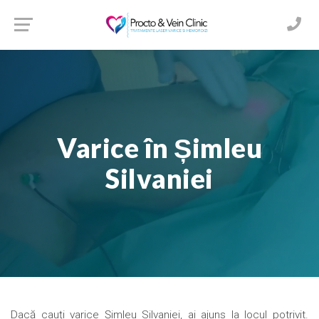
Varice în Șimleu
Silvaniei
Dacă cauți varice Șimleu Silvaniei, ai ajuns la locul potrivit.