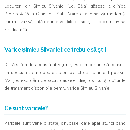
Locuitorii din Șimleu Silvaniei, jud. Sălaj, găsesc la clinica
Procto & Vein Clinic din Satu Mare o alternativă modernă,
minim invazivă, față de intervențiile clasice, la aproximativ 55
km distanță.
Varice Șimleu Silvaniei: ce trebuie să știi
Dacă suferi de această afecțiune, este important să consulți
un specialist care poate stabili planul de tratament potrivit.
Mai jos explicăm pe scurt cauzele, diagnosticul și opțiunile
de tratament disponibile pentru varice Șimleu Silvaniei.
Ce sunt varicele?
Varicele sunt vene dilatate, sinuoase, care apar atunci când