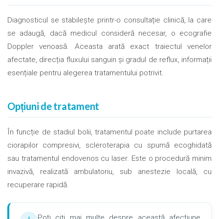
Diagnosticul se stabilește printr-o consultație clinică, la care
se adaugă, dacă medicul consideră necesar, o ecografie
Doppler venoasă. Aceasta arată exact traiectul venelor
afectate, direcția fluxului sanguin și gradul de reflux, informații
esențiale pentru alegerea tratamentului potrivit.
Opțiuni de tratament
În funcție de stadiul bolii, tratamentul poate include purtarea
ciorapilor compresivi, scleroterapia cu spumă ecoghidată
sau tratamentul endovenos cu laser. Este o procedură minim
invazivă, realizată ambulatoriu, sub anestezie locală, cu
recuperare rapidă.
Poți citi mai multe despre această afecțiune