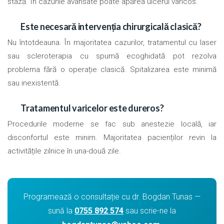
stază. În cazurile avansate poate apărea ulcerul varicos.
Este necesară intervenția chirurgicală clasică?
Nu întotdeauna. În majoritatea cazurilor, tratamentul cu laser
sau scleroterapia cu spumă ecoghidată pot rezolva
problema fără o operație clasică. Spitalizarea este minimă
sau inexistentă.
Tratamentul varicelor este dureros?
Procedurile moderne se fac sub anestezie locală, iar
disconfortul este minim. Majoritatea pacienților revin la
activitățile zilnice în una-două zile.
Programează o consultație cu dr. Bogdan Tunas —
sună la
0755 892 574
sau scrie-ne la