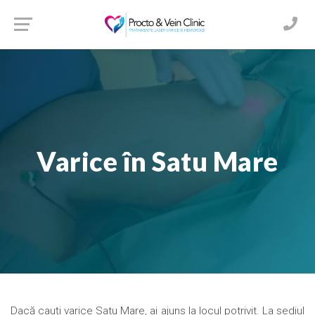
Varice în Satu Mare
Dacă cauți varice Satu Mare, ai ajuns la locul potrivit. La sediul