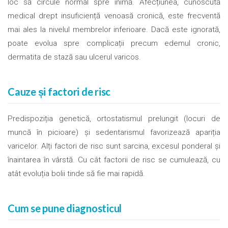
loc să circule normal spre inimă. Afecțiunea, cunoscută
medical drept insuficiență venoasă cronică, este frecventă
mai ales la nivelul membrelor inferioare. Dacă este ignorată,
poate evolua spre complicații precum edemul cronic,
dermatita de stază sau ulcerul varicos.
Cauze și factori de risc
Predispoziția genetică, ortostatismul prelungit (locuri de
muncă în picioare) și sedentarismul favorizează apariția
varicelor. Alți factori de risc sunt sarcina, excesul ponderal și
înaintarea în vârstă. Cu cât factorii de risc se cumulează, cu
atât evoluția bolii tinde să fie mai rapidă.
Cum se pune diagnosticul