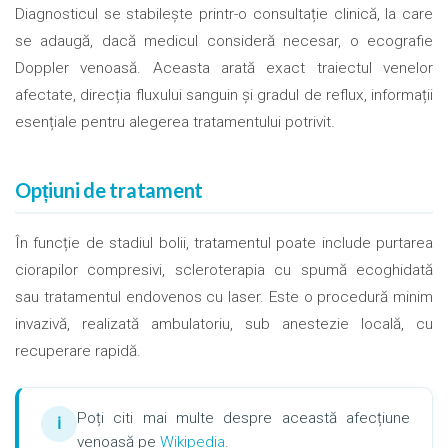
Diagnosticul se stabilește printr-o consultație clinică, la care
se adaugă, dacă medicul consideră necesar, o ecografie
Doppler venoasă. Aceasta arată exact traiectul venelor
afectate, direcția fluxului sanguin și gradul de reflux, informații
esențiale pentru alegerea tratamentului potrivit.
Opțiuni de tratament
În funcție de stadiul bolii, tratamentul poate include purtarea
ciorapilor compresivi, scleroterapia cu spumă ecoghidată
sau tratamentul endovenos cu laser. Este o procedură minim
invazivă, realizată ambulatoriu, sub anestezie locală, cu
recuperare rapidă.
Poți citi mai multe despre această afecțiune
ℹ
venoasă pe
Wikipedia
.