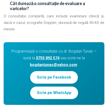
Cât durează o consultație de evaluare a
varicelor?
O consultație completă, care include examinare clinică și,
dacă e cazul, ecografie Doppler, durează de regulă 30-40 de
minute.
Programează o consultație cu dr. Bogdan Tunas —
sună la
0755 892 574
sau scrie-ne la
bogdantunas@yahoo.com
.
Scrie pe Facebook
Scrie pe WhatsApp