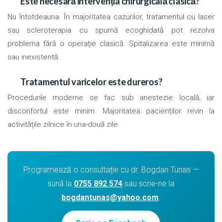
Este necesară intervenția chirurgicală clasică?
Nu întotdeauna. În majoritatea cazurilor, tratamentul cu laser
sau scleroterapia cu spumă ecoghidată pot rezolva
problema fără o operație clasică. Spitalizarea este minimă
sau inexistentă.
Tratamentul varicelor este dureros?
Procedurile moderne se fac sub anestezie locală, iar
disconfortul este minim. Majoritatea pacienților revin la
activitățile zilnice în una-două zile.
Programează o consultație cu dr. Bogdan Tunas —
sună la
0755 892 574
sau scrie-ne la
bogdantunas@yahoo.com
.