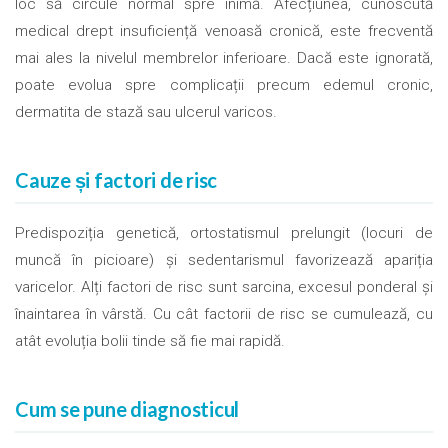
loc să circule normal spre inimă. Afecțiunea, cunoscută
medical drept insuficiență venoasă cronică, este frecventă
mai ales la nivelul membrelor inferioare. Dacă este ignorată,
poate evolua spre complicații precum edemul cronic,
dermatita de stază sau ulcerul varicos.
Cauze și factori de risc
Predispoziția genetică, ortostatismul prelungit (locuri de
muncă în picioare) și sedentarismul favorizează apariția
varicelor. Alți factori de risc sunt sarcina, excesul ponderal și
înaintarea în vârstă. Cu cât factorii de risc se cumulează, cu
atât evoluția bolii tinde să fie mai rapidă.
Cum se pune diagnosticul