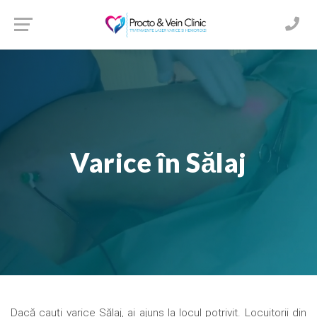
Varice în Sălaj
Dacă cauți varice Sălaj, ai ajuns la locul potrivit. Locuitorii din