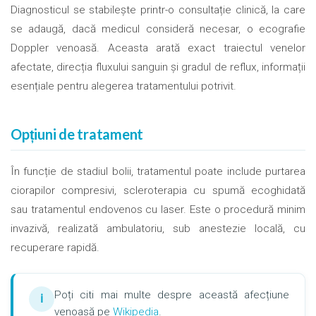
Diagnosticul se stabilește printr-o consultație clinică, la care
se adaugă, dacă medicul consideră necesar, o ecografie
Doppler venoasă. Aceasta arată exact traiectul venelor
afectate, direcția fluxului sanguin și gradul de reflux, informații
esențiale pentru alegerea tratamentului potrivit.
Opțiuni de tratament
În funcție de stadiul bolii, tratamentul poate include purtarea
ciorapilor compresivi, scleroterapia cu spumă ecoghidată
sau tratamentul endovenos cu laser. Este o procedură minim
invazivă, realizată ambulatoriu, sub anestezie locală, cu
recuperare rapidă.
Poți citi mai multe despre această afecțiune
ℹ
venoasă pe
Wikipedia
.