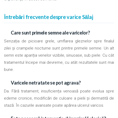
Întrebări frecvente despre varice Sălaj
Care sunt primele semne ale varicelor?
Senzația de picioare grele, umflarea gleznelor spre finalul
zilei și crampele nocturne sunt printre primele semne. Un alt
semn este apariția venelor vizibile, sinuoase, sub piele. Cu cât
tratamentul începe mai devreme, cu atât rezultatele sunt mai
bune.
Varicele netratate se pot agrava?
Da. Fără tratament, insuficiența venoasă poate evolua spre
edeme cronice, modificări de culoare a pielii și dermatită de
stază. În cazurile avansate poate apărea ulcerul varicos.