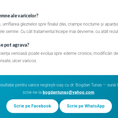
emne ale varicelor?
 umflarea gleznelor spre finalul zilei, crampe nocturne și apariția
imele semne. Cu cât tratamentul începe mai devreme, cu atât rezul
se pot agrava?
iciența venoasă poate evolua spre edeme cronice, modificări de c
ansate, ulcer varicos.
ultație pentru varice negrești-oaș cu dr. Bogdan Tunas — sună 
scrie-ne la
bogdantunas@yahoo.com
.
Scrie pe Facebook
Scrie pe WhatsApp