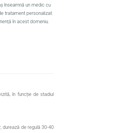
oaș înseamnă un medic cu
de tratament personalizat.
riență în acest domeniu.
zită, în funcție de stadiul
r, durează de regulă 30-40