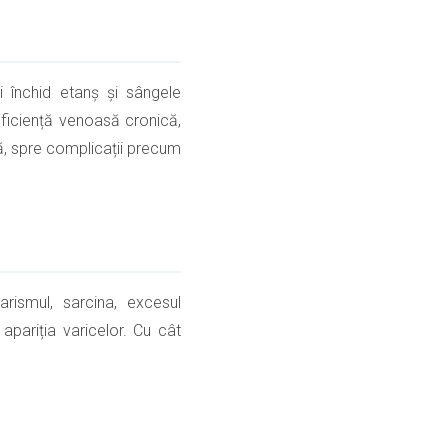
 închid etanș și sângele
uficiență venoasă cronică,
ă, spre complicații precum
arismul, sarcina, excesul
apariția varicelor. Cu cât