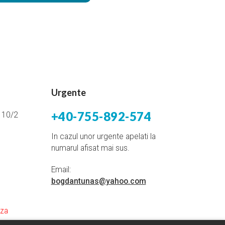
Urgente
+40-755-892-574
i 10/2
In cazul unor urgente apelati la
numarul afisat mai sus.
Email:
bogdantunas@yahoo.com
aza