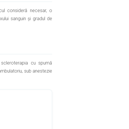
icul consideră necesar, o
xului sanguin și gradul de
i, scleroterapia cu spumă
ambulatoriu, sub anestezie