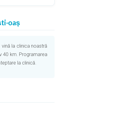
ști-oaș
vină la clinica noastră
ativ 40 km. Programarea
eptare la clinică.