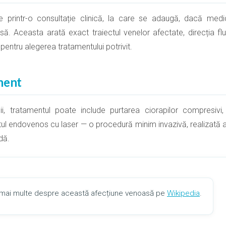
te printr-o consultație clinică, la care se adaugă, dacă med
. Aceasta arată exact traiectul venelor afectate, direcția flu
e pentru alegerea tratamentului potrivit.
ment
lii, tratamentul poate include purtarea ciorapilor compresiv
l endovenos cu laser — o procedură minim invazivă, realizată 
dă.
i mai multe despre această afecțiune venoasă pe
Wikipedia
.