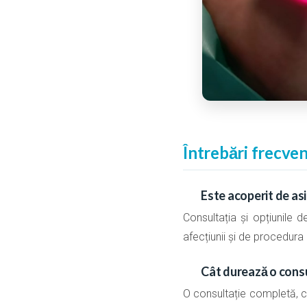
Întrebări frecve
Este acoperit de as
Consultația și opțiunile d
afecțiunii și de procedur
Cât durează o consu
O consultație completă, c