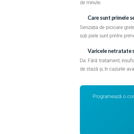
de minute.
Care sunt primele s
Senzația de picioare grele,
sub piele sunt printre pr
Varicele netratate 
Da. Fără tratament, insuf
de stază și, în cazurile av
Programează o cons