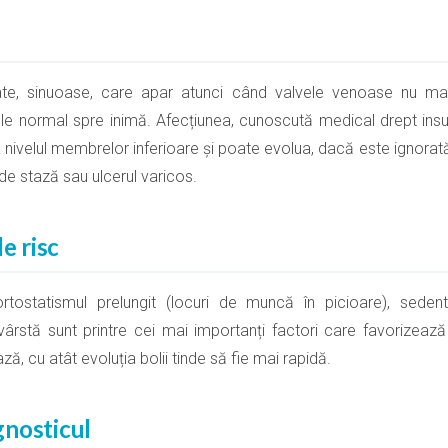
tate, sinuoase, care apar atunci când valvele venoase nu mai
ule normal spre inimă. Afecțiunea, cunoscută medical drept ins
a nivelul membrelor inferioare și poate evolua, dacă este ignorat
de stază sau ulcerul varicos.
e risc
ortostatismul prelungit (locuri de muncă în picioare), sedent
 vârstă sunt printre cei mai importanți factori care favorizează 
ză, cu atât evoluția bolii tinde să fie mai rapidă.
gnosticul