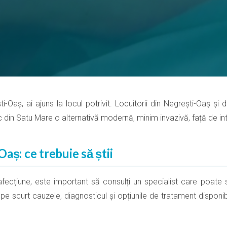
-Oaș, ai ajuns la locul potrivit. Locuitorii din Negrești-Oaș și
c din Satu Mare o alternativă modernă, minim invazivă, față de int
aș: ce trebuie să știi
ecțiune, este important să consulți un specialist care poate s
 pe scurt cauzele, diagnosticul și opțiunile de tratament disponib