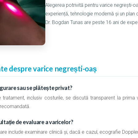
Alegerea potrivită pentru varice negrești-
experiență, tehnologie modernă și un plan 
Dr. Bogdan Tunas are peste 16 ani de expe
nte despre varice negrești-oaș
igurare sau se plătește privat?
e tratament, inclusiv costurile, se discută transparent la prima vi
a recomandată.
ltație de evaluare a varicelor?
are include examinare clinică și, dacă e cazul, ecografie Dopple