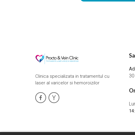
Sa
Ad
30
Clinica specializata in tratamentul cu
laser al varicelor si hemoroizilor
Or
Lun
14: