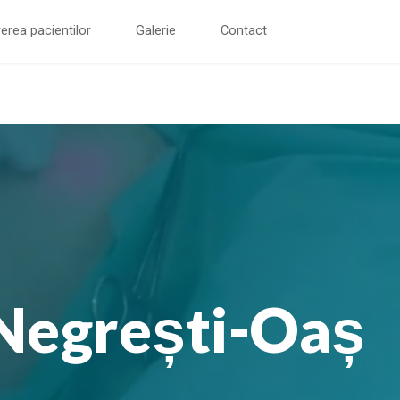
erea pacientilor
Galerie
Contact
 Negrești-Oaș