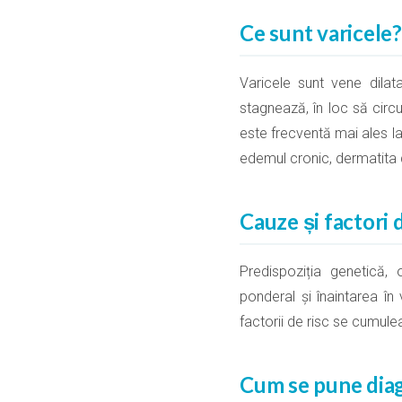
Ce sunt varicele?
Varicele sunt vene dila
stagnează, în loc să circ
este frecventă mai ales l
edemul cronic, dermatita 
Cauze și factori d
Predispoziția genetică, 
ponderal și înaintarea în
factorii de risc se cumulea
Cum se pune dia