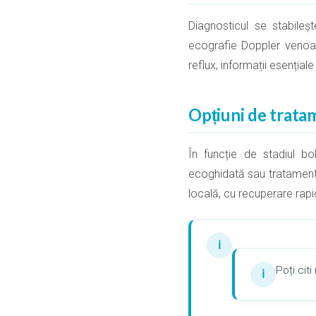
Diagnosticul se stabileș
ecografie Doppler venoasă
reflux, informații esențial
Opțiuni de trata
În funcție de stadiul bo
ecoghidată sau tratamentu
locală, cu recuperare rapi
ℹ
Poți cit
ℹ