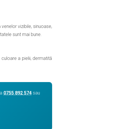
 venelor vizibile, sinuoase,
tatele sunt mai bune.
uloare a pielii, dermatită
la
0755 892 574
sau