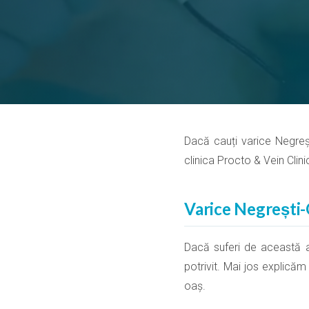
Dacă cauți varice Negrești
clinica Procto & Vein Clini
Varice Negrești-O
Dacă suferi de această af
potrivit. Mai jos explicăm
oaș.