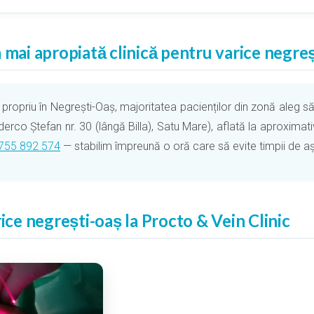
 mai apropiată clinică pentru varice negre
ropriu în Negrești-Oaș, majoritatea pacienților din zonă aleg să 
derco Ștefan nr. 30 (lângă Billa), Satu Mare), aflată la aproxim
755 892 574
— stabilim împreună o oră care să evite timpii de așt
rice negrești-oaș la Procto & Vein Clinic