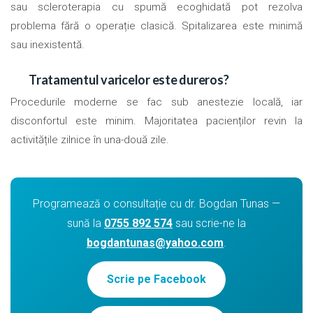
sau scleroterapia cu spumă ecoghidată pot rezolva
problema fără o operație clasică. Spitalizarea este minimă
sau inexistentă.
Tratamentul varicelor este dureros?
Procedurile moderne se fac sub anestezie locală, iar
disconfortul este minim. Majoritatea pacienților revin la
activitățile zilnice în una-două zile.
Programează o consultație cu dr. Bogdan Tunas —
sună la
0755 892 574
sau scrie-ne la
bogdantunas@yahoo.com
.
Scrie pe Facebook