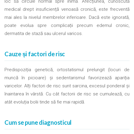
loc să circule normal spre inimă. Afecțiunea, cunoscută
medical drept insuficiență venoasă cronică, este frecventă
mai ales la nivelul membrelor inferioare. Dacă este ignorată,
poate evolua spre complicații precum edemul cronic,
dermatita de stază sau ulcerul varicos.
Cauze și factori de risc
Predispoziția genetică, ortostatismul prelungit (locuri de
muncă în picioare) și sedentarismul favorizează apariția
varicelor. Alți factori de risc sunt sarcina, excesul ponderal și
înaintarea în vârstă. Cu cât factorii de risc se cumulează, cu
atât evoluția bolii tinde să fie mai rapidă.
Cum se pune diagnosticul