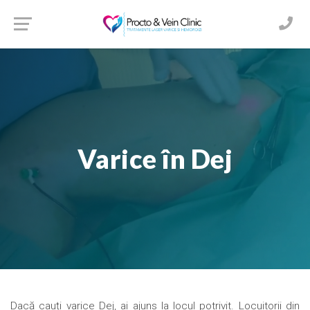
Varice în Dej
Dacă cauți varice Dej, ai ajuns la locul potrivit. Locuitorii din