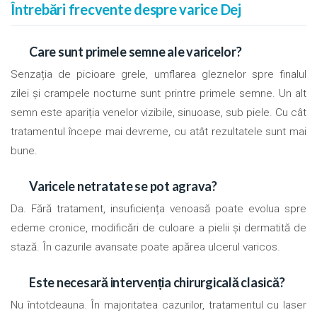
Întrebări frecvente despre varice Dej
Care sunt primele semne ale varicelor?
Senzația de picioare grele, umflarea gleznelor spre finalul
zilei și crampele nocturne sunt printre primele semne. Un alt
semn este apariția venelor vizibile, sinuoase, sub piele. Cu cât
tratamentul începe mai devreme, cu atât rezultatele sunt mai
bune.
Varicele netratate se pot agrava?
Da. Fără tratament, insuficiența venoasă poate evolua spre
edeme cronice, modificări de culoare a pielii și dermatită de
stază. În cazurile avansate poate apărea ulcerul varicos.
Este necesară intervenția chirurgicală clasică?
Nu întotdeauna. În majoritatea cazurilor, tratamentul cu laser