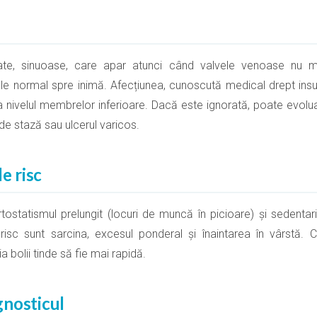
tate, sinuoase, care apar atunci când valvele venoase nu m
ule normal spre inimă. Afecțiunea, cunoscută medical drept ins
a nivelul membrelor inferioare. Dacă este ignorată, poate evol
de stază sau ulcerul varicos.
e risc
rtostatismul prelungit (locuri de muncă în picioare) și sedentar
e risc sunt sarcina, excesul ponderal și înaintarea în vârstă. 
 bolii tinde să fie mai rapidă.
gnosticul