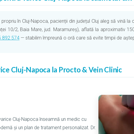
ropriu în Cluj-Napoca, pacienții din județul Cluj aleg să vină la 
nței 10/2, Baia Mare, jud. Maramureș), aflată la aproximativ 
 892 574
— stabilim împreună o oră care să evite timpii de aștept
rice Cluj-Napoca la Procto & Vein Clinic
 varice Cluj-Napoca înseamnă un medic cu
dernă și un plan de tratament personalizat. Dr.