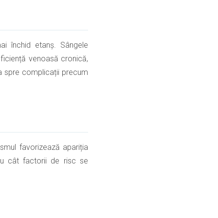
ai închid etanș. Sângele
uficiență venoasă cronică,
ua spre complicații precum
ismul favorizează apariția
Cu cât factorii de risc se