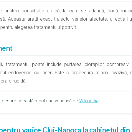
te printr-o consultație clinică, la care se adaugă, dacă med
. Aceasta arată exact traiectul venelor afectate, direcția flu
e pentru alegerea tratamentului potrivit.
ment
lii, tratamentul poate include purtarea ciorapilor compresiv
tul endovenos cu laser. Este o procedură minim invazivă, re
perare rapidă.
lte despre această afecțiune venoasă pe
Wikipedia
.
entru varice Cluj-Napoca la cabinetul din