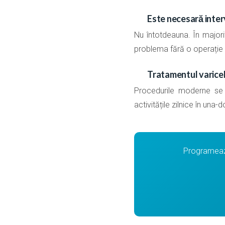
Este necesară interv
Nu întotdeauna. În majori
problema fără o operație 
Tratamentul varice
Procedurile moderne se f
activitățile zilnice în una-d
Programează