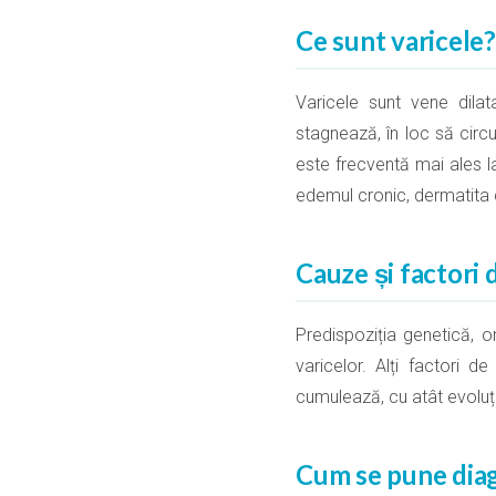
Ce sunt varicele?
Varicele sunt vene dila
stagnează, în loc să circ
este frecventă mai ales l
edemul cronic, dermatita 
Cauze și factori d
Predispoziția genetică, o
varicelor. Alți factori d
cumulează, cu atât evoluția
Cum se pune dia