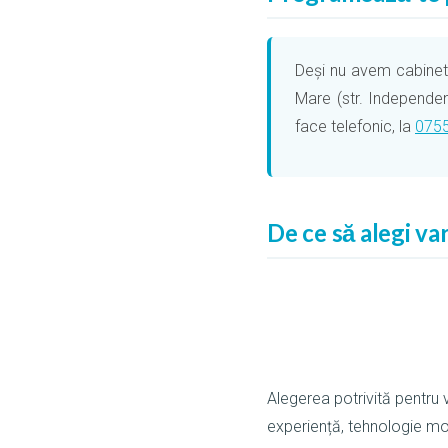
Deși nu avem cabinet p
Mare (str. Independe
face telefonic, la
0755
De ce să alegi va
Alegerea potrivită pentru
experiență, tehnologie mo