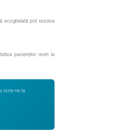
umă ecoghidată pot rezolva
atea pacienților revin la
 scrie-ne la