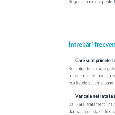
Bogdan Tunas are peste 1
Întrebări frecve
Care sunt primele s
Senzația de picioare grele
alt semn este apariția v
rezultatele sunt mai bune.
Varicele netratate 
Da. Fără tratament, ins
dermatită de stază. În ca