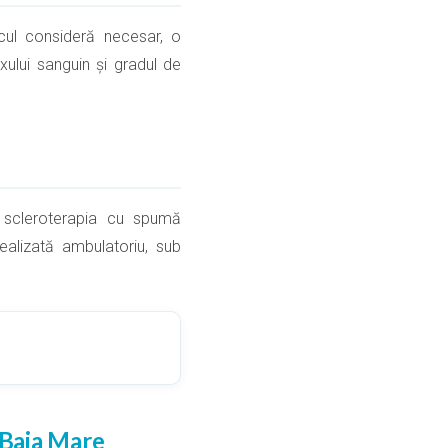
icul consideră necesar, o
xului sanguin și gradul de
i, scleroterapia cu spumă
alizată ambulatoriu, sub
 Baia Mare