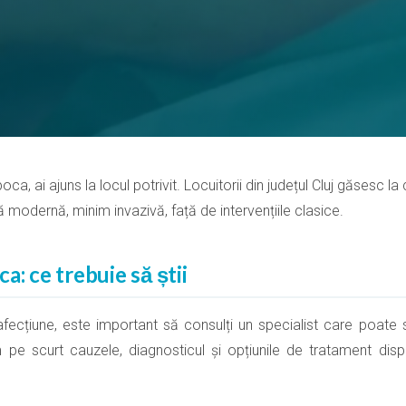
ca, ai ajuns la locul potrivit. Locuitorii din județul Cluj găsesc la 
ă modernă, minim invazivă, față de intervențiile clasice.
a: ce trebuie să știi
ecțiune, este important să consulți un specialist care poate s
m pe scurt cauzele, diagnosticul și opțiunile de tratament dispo