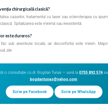
enția chirurgicală clasică?
tatea cazurilor, tratamentul cu laser sau scleroterapia cu sp
clasică. Spitalizarea este minimă sau inexistentă.
lor este dureros?
ac sub anestezie locală, iar disconfortul este minim. Majorit
ouă zile.
 o consultație cu dr. Bogdan Tunas — sună la
0755 892 574
sau
bogdantunas@yahoo.com
.
Scrie pe Facebook
Scrie pe WhatsApp