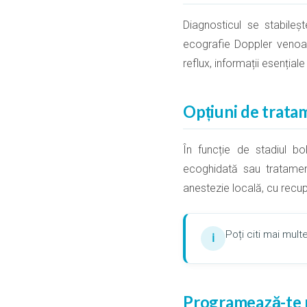
Diagnosticul se stabileș
ecografie Doppler venoasă
reflux, informații esențial
Opțiuni de trata
În funcție de stadiul bo
ecoghidată sau tratamen
anestezie locală, cu recu
Poți citi mai mu
ℹ
Programează-te p