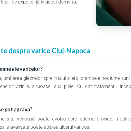
6 ani de experiență în acest domeniu.
nte despre varice Cluj-Napoca
emne ale varicelor?
, umflarea gleznelor spre finalul zilei și crampele nocturne sun
enelor vizibile, sinuoase, sub piele. Cu cât tratamentul în
se pot agrava?
uficiența venoasă poate evolua spre edeme cronice, modificăr
zurile avansate poate apărea ulcerul varicos.