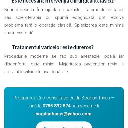
Este necesară intervenția chirurgicală clasică?
Nu întotdeauna. În majoritatea cazurilor, tratamentul cu laser
sau scleroterapia cu spumă ecoghidată pot rezolva
problema fără o operație clasică. Spitalizarea este minimă
sau inexistentă.
Tratamentul varicelor este dureros?
Procedurile moderne se fac sub anestezie locală, iar
disconfortul este minim. Majoritatea pacienților revin la
activitățile zilnice în una-două zile.
Programează o consultație cu dr. Bogdan Tunas —
sună la
0755 892 574
sau scrie-ne la
bogdantunas@yahoo.com
.