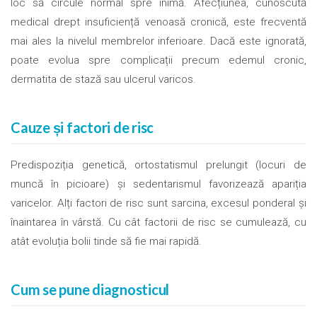
loc să circule normal spre inimă. Afecțiunea, cunoscută
medical drept insuficiență venoasă cronică, este frecventă
mai ales la nivelul membrelor inferioare. Dacă este ignorată,
poate evolua spre complicații precum edemul cronic,
dermatita de stază sau ulcerul varicos.
Cauze și factori de risc
Predispoziția genetică, ortostatismul prelungit (locuri de
muncă în picioare) și sedentarismul favorizează apariția
varicelor. Alți factori de risc sunt sarcina, excesul ponderal și
înaintarea în vârstă. Cu cât factorii de risc se cumulează, cu
atât evoluția bolii tinde să fie mai rapidă.
Cum se pune diagnosticul