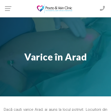
Varice în Arad
Dacă cauți varice Arad, ai ajuns la locul potrivit. Locuitorii din