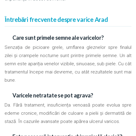
Întrebări frecvente despre varice Arad
Care sunt primele semne ale varicelor?
Senzația de picioare grele, umflarea gleznelor spre finalul
zilei și crampele nocturne sunt printre primele semne. Un alt
semn este apariția venelor vizibile, sinuoase, sub piele. Cu cât
tratamentul începe mai devreme, cu atât rezultatele sunt mai
bune.
Varicele netratate se pot agrava?
Da. Fără tratament, insuficiența venoasă poate evolua spre
edeme cronice, modificări de culoare a pielii și dermatită de
stază. În cazurile avansate poate apărea ulcerul varicos.