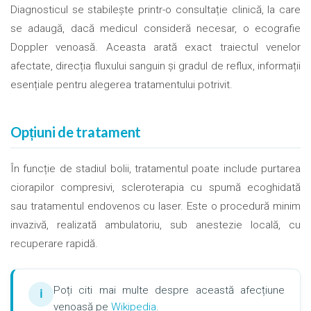
Diagnosticul se stabilește printr-o consultație clinică, la care
se adaugă, dacă medicul consideră necesar, o ecografie
Doppler venoasă. Aceasta arată exact traiectul venelor
afectate, direcția fluxului sanguin și gradul de reflux, informații
esențiale pentru alegerea tratamentului potrivit.
Opțiuni de tratament
În funcție de stadiul bolii, tratamentul poate include purtarea
ciorapilor compresivi, scleroterapia cu spumă ecoghidată
sau tratamentul endovenos cu laser. Este o procedură minim
invazivă, realizată ambulatoriu, sub anestezie locală, cu
recuperare rapidă.
Poți citi mai multe despre această afecțiune
ℹ
venoasă pe
Wikipedia
.