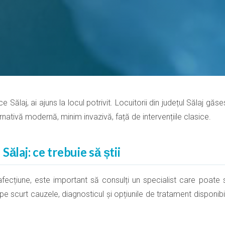
 Sălaj, ai ajuns la locul potrivit. Locuitorii din județul Sălaj găs
rnativă modernă, minim invazivă, față de intervențiile clasice.
ălaj: ce trebuie să știi
ecțiune, este important să consulți un specialist care poate s
 pe scurt cauzele, diagnosticul și opțiunile de tratament disponib