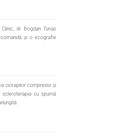
n Clinic, dr. Bogdan Tunas
recomandă și o ecografie
ea ciorapilor compresivi și
te, scleroterapia cu spumă
elungită.