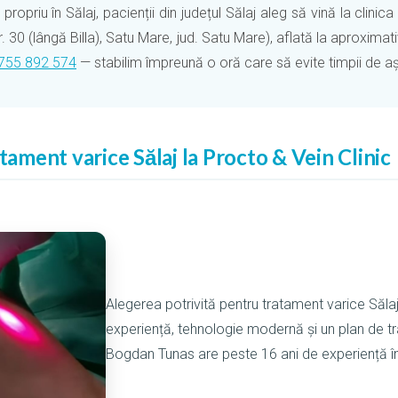
ropriu în Sălaj, pacienții din județul Sălaj aleg să vină la clini
r. 30 (lângă Billa), Satu Mare, jud. Satu Mare), aflată la aproxim
755 892 574
— stabilim împreună o oră care să evite timpii de așt
atament varice Sălaj la Procto & Vein Clinic
Alegerea potrivită pentru tratament varice Săl
experiență, tehnologie modernă și un plan de tr
Bogdan Tunas are peste 16 ani de experiență î