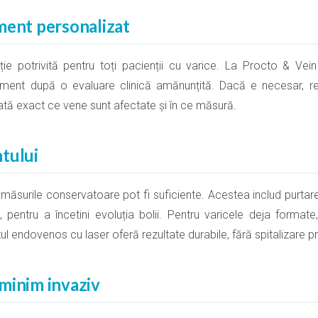
ment personalizat
ie potrivită pentru toți pacienții cu varice. La Procto & Vei
atament după o evaluare clinică amănunțită. Dacă e necesar, 
tă exact ce vene sunt afectate și în ce măsură.
tului
, măsurile conservatoare pot fi suficiente. Acestea includ purtar
ță, pentru a încetini evoluția bolii. Pentru varicele deja forma
 endovenos cu laser oferă rezultate durabile, fără spitalizare pr
minim invaziv