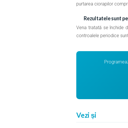
purtarea ciorapilor compr
Rezultatele sunt p
Vena tratată se închide de
controalele periodice su
Programează
Vezi și