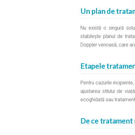
Un plan de trata
Nu există o singură soluț
stabilește planul de tr
Doppler venoasă, care ara
Etapele tratamen
Pentru cazurile incipiente
ajustarea stilului de via
ecoghidată sau tratamentul
De ce tratament 