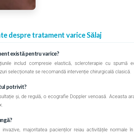
te despre tratament varice Sălaj
ment există pentru varice?
pțiunile includ compresie elastică, scleroterapie cu spumă 
zuri selecționate se recomandă intervenție chirurgicală clasică.
l potrivit?
ultație și, de regulă, o ecografie Doppler venoasă. Aceasta ara
x.
ungă?
 invazive, majoritatea pacienților reiau activitățile normale 