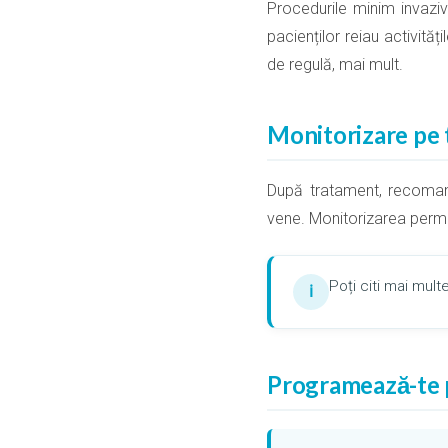
Procedurile minim invazive 
pacienților reiau activită
de regulă, mai mult.
Monitorizare pe
După tratament, recomand
vene. Monitorizarea permi
Poți citi mai mu
ℹ
Programează-te p