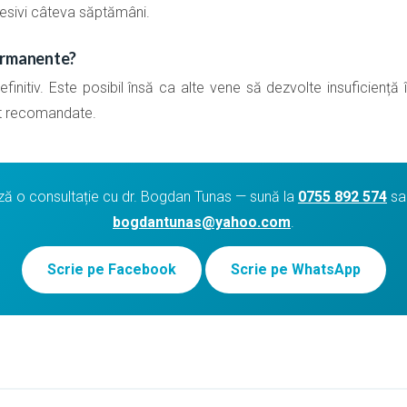
esivi câteva săptămâni.
ermanente?
finitiv. Este posibil însă ca alte vene să dezvolte insuficiență
nt recomandate.
 o consultație cu dr. Bogdan Tunas — sună la
0755 892 574
sau
bogdantunas@yahoo.com
.
Scrie pe Facebook
Scrie pe WhatsApp