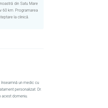
ca noastră din Satu Mare
ativ 60 km. Programarea
eptare la clinică.
aj înseamnă un medic cu
atament personalizat. Dr.
n acest domeniu.