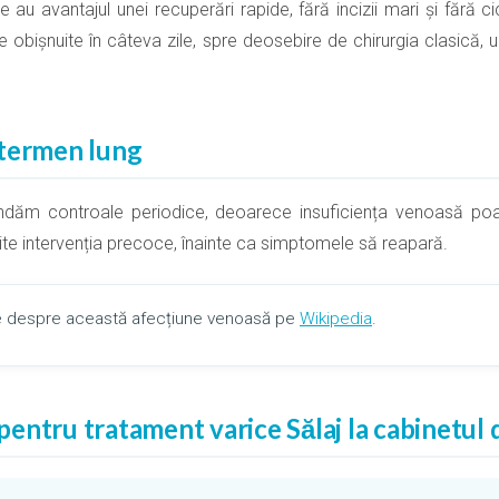
au avantajul unei recuperări rapide, fără incizii mari și fără cic
țile obișnuite în câteva zile, spre deosebire de chirurgia clasică
 termen lung
ăm controale periodice, deoarece insuficiența venoasă poate
te intervenția precoce, înainte ca simptomele să reapară.
lte despre această afecțiune venoasă pe
Wikipedia
.
entru tratament varice Sălaj la cabinetul 