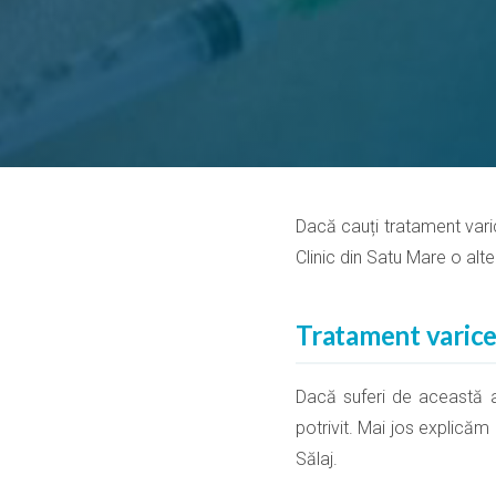
Dacă cauți tratament varice
Clinic din Satu Mare o alte
Tratament varice S
Dacă suferi de această af
potrivit. Mai jos explicăm
Sălaj.