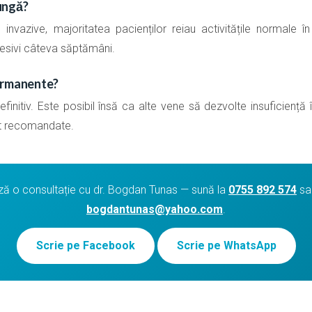
ungă?
 invazive, majoritatea pacienților reiau activitățile normale 
esivi câteva săptămâni.
ermanente?
finitiv. Este posibil însă ca alte vene să dezvolte insuficiență
nt recomandate.
 o consultație cu dr. Bogdan Tunas — sună la
0755 892 574
sau
bogdantunas@yahoo.com
.
Scrie pe Facebook
Scrie pe WhatsApp