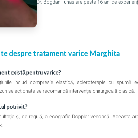
Dr. Bogdan Tunas are peste 16 ani de experien
nte despre tratament varice Marghita
ment există pentru varice?
pțiunile includ compresie elastică, scleroterapie cu spumă 
zuri selecționate se recomandă intervenție chirurgicală clasică.
l potrivit?
ultație și, de regulă, o ecografie Doppler venoasă. Aceasta ara
x.