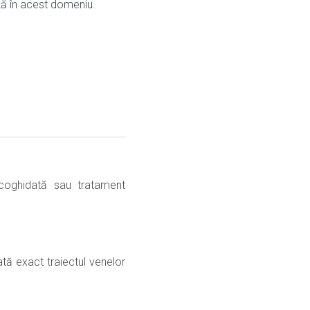
ță în acest domeniu.
ecoghidată sau tratament
tă exact traiectul venelor