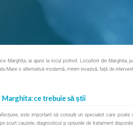
e Marghita, ai ajuns la locul potrivit. Locuitorii din Marghita, ju
atu Mare o alternativă modernă, minim invazivă, față de intervenți
Marghita: ce trebuie să știi
ecțiune, este important să consulți un specialist care poate s
 pe scurt cauzele, diagnosticul și opțiunile de tratament disponib