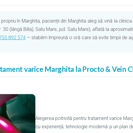
ropriu în Marghita, pacienții din Marghita aleg să vină la clinic
r. 30 (lângă Billa), Satu Mare, jud. Satu Mare), aflată la aproxim
755 892 574
— stabilim împreună o oră care să evite timpii de așt
atament varice Marghita la Procto & Vein Cl
Alegerea potrivită pentru tratament varice Ma
cu experiență, tehnologie modernă și un plan d