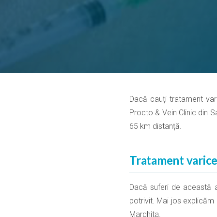
Dacă cauți tratament varic
Procto & Vein Clinic din S
65 km distanță.
Tratament varice 
Dacă suferi de această af
potrivit. Mai jos explicăm
Marghita.