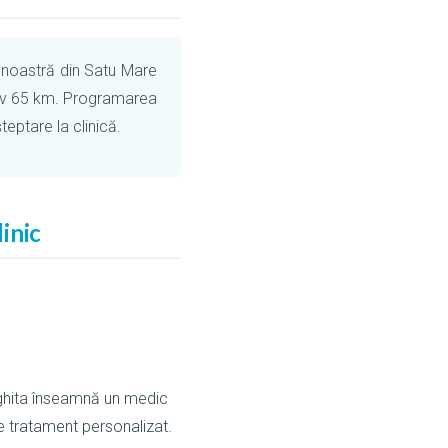
a noastră din Satu Mare
ativ 65 km. Programarea
eptare la clinică.
inic
rghita înseamnă un medic
e tratament personalizat.