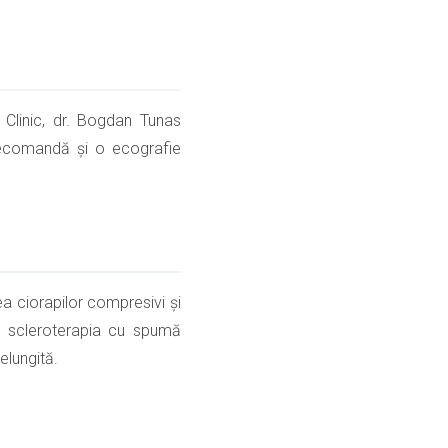
n Clinic, dr. Bogdan Tunas
recomandă și o ecografie
ea ciorapilor compresivi și
te, scleroterapia cu spumă
elungită.