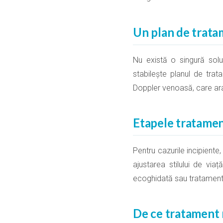
Un plan de trata
Nu există o singură soluț
stabilește planul de tr
Doppler venoasă, care ara
Etapele tratamen
Pentru cazurile incipiente
ajustarea stilului de via
ecoghidată sau tratamentul
De ce tratament 