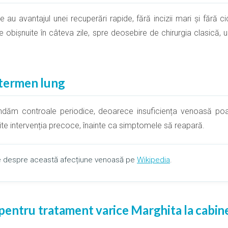
au avantajul unei recuperări rapide, fără incizii mari și fără cic
țile obișnuite în câteva zile, spre deosebire de chirurgia clasică
 termen lung
ăm controale periodice, deoarece insuficiența venoasă poate
te intervenția precoce, înainte ca simptomele să reapară.
lte despre această afecțiune venoasă pe
Wikipedia
.
entru tratament varice Marghita la cabine