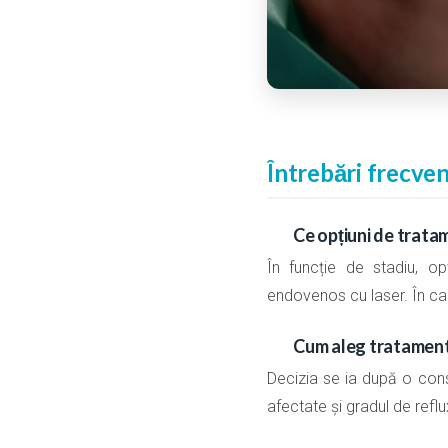
Întrebări frecve
Ce opțiuni de trata
În funcție de stadiu, o
endovenos cu laser. În ca
Cum aleg tratamentu
Decizia se ia după o cons
afectate și gradul de reflu