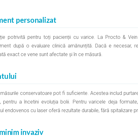
ment personalizat
ie potrivită pentru toți pacienții cu varice. La Procto & Vei
atament după o evaluare clinică amănunțită. Dacă e necesar, 
tă exact ce vene sunt afectate și în ce măsură.
tului
, măsurile conservatoare pot fi suficiente. Acestea includ purtar
ță, pentru a încetini evoluția bolii. Pentru varicele deja forma
 endovenos cu laser oferă rezultate durabile, fără spitalizare pr
minim invaziv