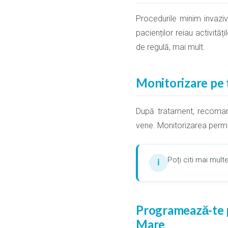
Procedurile minim invazive 
pacienților reiau activită
de regulă, mai mult.
Monitorizare pe
După tratament, recomand
vene. Monitorizarea permi
Poți citi mai mu
ℹ
Programează-te p
Mare