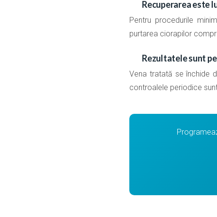
Recuperarea este l
Pentru procedurile minim
purtarea ciorapilor compr
Rezultatele sunt p
Vena tratată se închide de
controalele periodice su
Programează