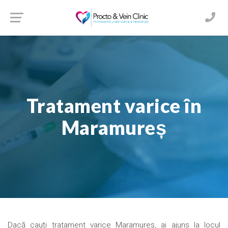
Tratament varice în
Maramureș
Dacă cauți tratament varice Maramureș, ai ajuns la locul