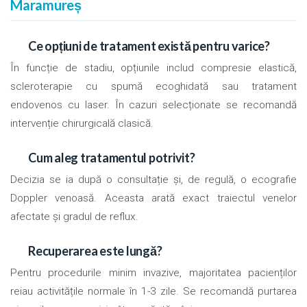
Maramureș
Ce opțiuni de tratament există pentru varice?
În funcție de stadiu, opțiunile includ compresie elastică,
scleroterapie cu spumă ecoghidată sau tratament
endovenos cu laser. În cazuri selecționate se recomandă
intervenție chirurgicală clasică.
Cum aleg tratamentul potrivit?
Decizia se ia după o consultație și, de regulă, o ecografie
Doppler venoasă. Aceasta arată exact traiectul venelor
afectate și gradul de reflux.
Recuperarea este lungă?
Pentru procedurile minim invazive, majoritatea pacienților
reiau activitățile normale în 1-3 zile. Se recomandă purtarea