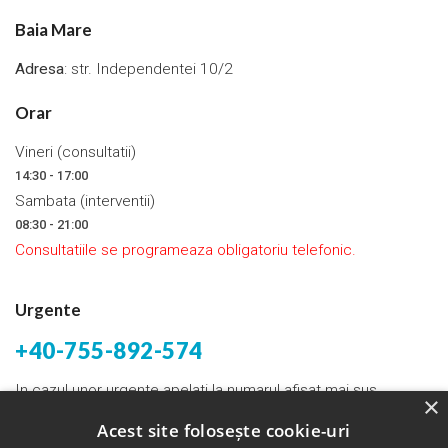
Baia Mare
Adresa
: str. Independentei 10/2
Orar
Vineri (consultatii)
14:30 - 17:00
Sambata (interventii)
08:30 - 21:00
Consultatiile se programeaza obligatoriu telefonic.
Urgente
+40-755-892-574
In cazul unor urgente apelati la numarul afisat mai sus.
×
Acest site folosește cookie-uri
Email:
bogdantunas@yahoo.com