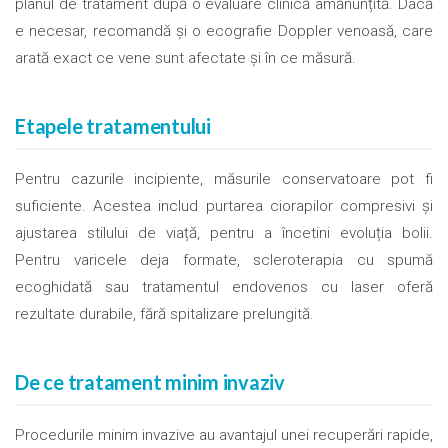
planul de tratament după o evaluare clinică amănunțită. Dacă
e necesar, recomandă și o ecografie Doppler venoasă, care
arată exact ce vene sunt afectate și în ce măsură.
Etapele tratamentului
Pentru cazurile incipiente, măsurile conservatoare pot fi
suficiente. Acestea includ purtarea ciorapilor compresivi și
ajustarea stilului de viață, pentru a încetini evoluția bolii.
Pentru varicele deja formate, scleroterapia cu spumă
ecoghidată sau tratamentul endovenos cu laser oferă
rezultate durabile, fără spitalizare prelungită.
De ce tratament minim invaziv
Procedurile minim invazive au avantajul unei recuperări rapide,