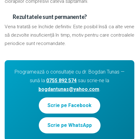
ciorapilor compresivi câteva săptămâni.
Rezultatele sunt permanente?
Vena tratată se închide definitiv. Este posibil însă ca alte vene
să dezvolte insuficiență în timp, motiv pentru care controalele
periodice sunt recomandate.
Programează o consultație cu dr. Bogdan Tunas —
sună la
0755 892 574
sau scrie-ne la
bogdantunas@yahoo.com
.
Scrie pe Facebook
Scrie pe WhatsApp