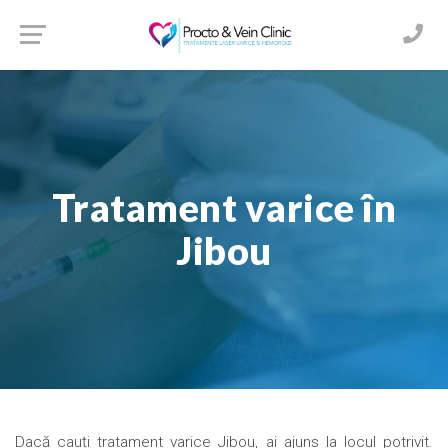
Tratament varice în
Jibou
Dacă cauți tratament varice Jibou, ai ajuns la locul potrivit.