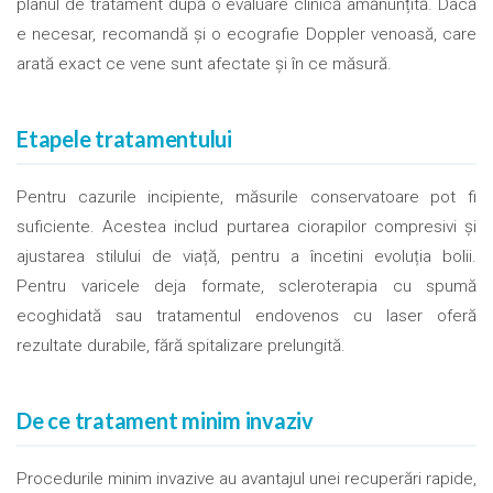
planul de tratament după o evaluare clinică amănunțită. Dacă
e necesar, recomandă și o ecografie Doppler venoasă, care
arată exact ce vene sunt afectate și în ce măsură.
Etapele tratamentului
Pentru cazurile incipiente, măsurile conservatoare pot fi
suficiente. Acestea includ purtarea ciorapilor compresivi și
ajustarea stilului de viață, pentru a încetini evoluția bolii.
Pentru varicele deja formate, scleroterapia cu spumă
ecoghidată sau tratamentul endovenos cu laser oferă
rezultate durabile, fără spitalizare prelungită.
De ce tratament minim invaziv
Procedurile minim invazive au avantajul unei recuperări rapide,