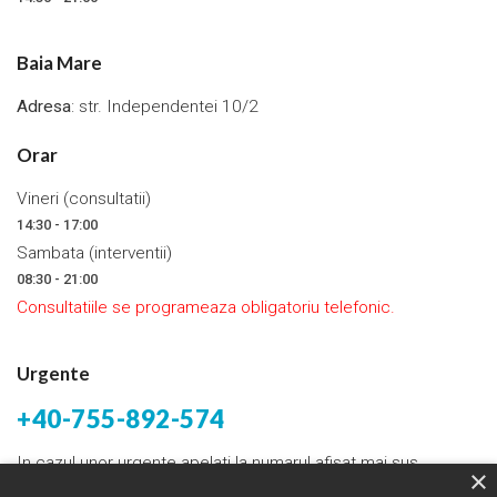
Baia Mare
Adresa
: str. Independentei 10/2
Orar
Vineri (consultatii)
14:30 - 17:00
Sambata (interventii)
08:30 - 21:00
Consultatiile se programeaza obligatoriu telefonic.
Urgente
+40-755-892-574
In cazul unor urgente apelati la numarul afisat mai sus.
×