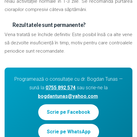
reiau activitățile normale în 1-3 zile. Se recomandă purtarea
ciorapilor compresivi câteva săptămâni.
Rezultatele sunt permanente?
Vena tratată se închide definitiv. Este posibil însă ca alte vene
să dezvolte insuficiență în timp, motiv pentru care controalele
periodice sunt recomandate.
Programează o consultație cu dr. Bogdan Tunas —
sună la
0755 892 574
sau scrie-ne la
bogdantunas@yahoo.com
.
Scrie pe Facebook
Scrie pe WhatsApp