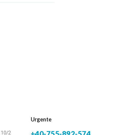
Urgente
+40-755-892-574
i 10/2