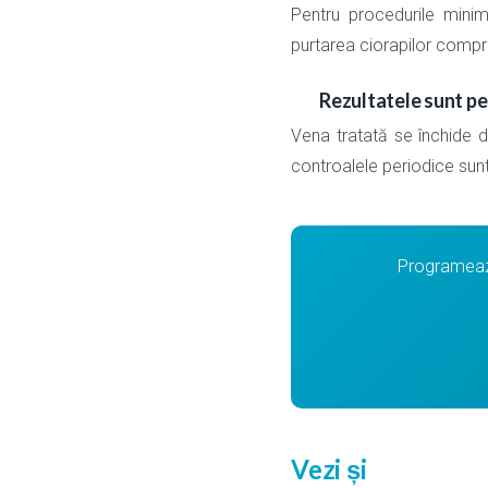
Pentru procedurile minim
purtarea ciorapilor compr
Rezultatele sunt p
Vena tratată se închide de
controalele periodice su
Programează
Vezi și