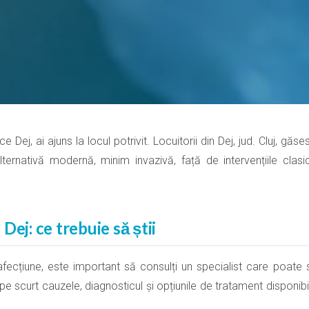
 Dej, ai ajuns la locul potrivit. Locuitorii din Dej, jud. Cluj, găs
lternativă modernă, minim invazivă, față de intervențiile clas
Dej: ce trebuie să știi
ecțiune, este important să consulți un specialist care poate s
 pe scurt cauzele, diagnosticul și opțiunile de tratament disponib