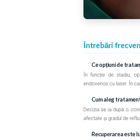
Întrebări frecve
Ce opțiuni de trata
În funcție de stadiu, o
endovenos cu laser. În ca
Cum aleg tratamentu
Decizia se ia după o cons
afectate și gradul de reflu
Recuperarea este l