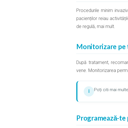
Procedurile minim invazive 
pacienților reiau activită
de regulă, mai mult.
Monitorizare pe
După tratament, recomand
vene. Monitorizarea permi
Poți citi mai mu
ℹ
Programează-te p