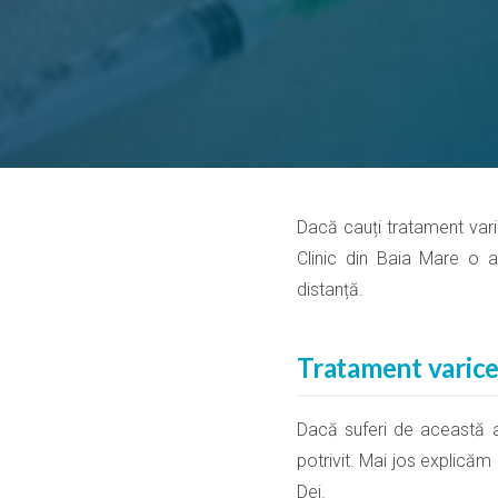
Dacă cauți tratament varice
Clinic din Baia Mare o a
distanță.
Tratament varice 
Dacă suferi de această af
potrivit. Mai jos explicăm
Dej.