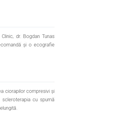
n Clinic, dr. Bogdan Tunas
recomandă și o ecografie
ea ciorapilor compresivi și
te, scleroterapia cu spumă
elungită.