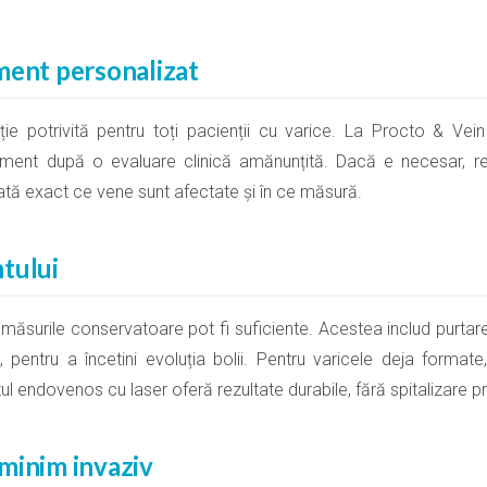
ment personalizat
ie potrivită pentru toți pacienții cu varice. La Procto & Vei
atament după o evaluare clinică amănunțită. Dacă e necesar, 
tă exact ce vene sunt afectate și în ce măsură.
tului
, măsurile conservatoare pot fi suficiente. Acestea includ purtar
ță, pentru a încetini evoluția bolii. Pentru varicele deja forma
 endovenos cu laser oferă rezultate durabile, fără spitalizare pr
minim invaziv