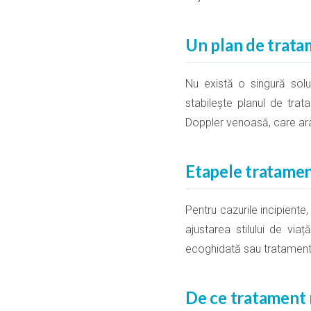
Un plan de trata
Nu există o singură soluț
stabilește planul de tr
Doppler venoasă, care ara
Etapele tratamen
Pentru cazurile incipiente
ajustarea stilului de via
ecoghidată sau tratamentul
De ce tratament 