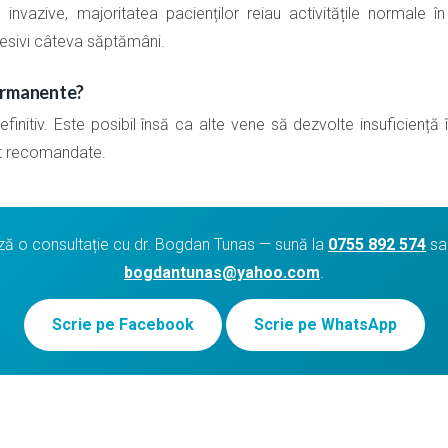
 invazive, majoritatea pacienților reiau activitățile normale 
esivi câteva săptămâni.
ermanente?
finitiv. Este posibil însă ca alte vene să dezvolte insuficiență
nt recomandate.
 o consultație cu dr. Bogdan Tunas — sună la
0755 892 574
sau
bogdantunas@yahoo.com
.
Scrie pe Facebook
Scrie pe WhatsApp