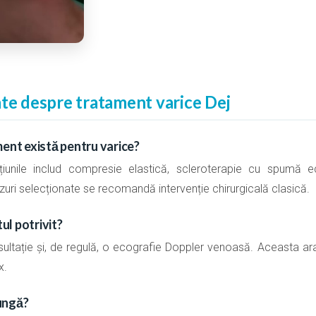
nte despre tratament varice Dej
ment există pentru varice?
pțiunile includ compresie elastică, scleroterapie cu spumă 
zuri selecționate se recomandă intervenție chirurgicală clasică.
l potrivit?
ultație și, de regulă, o ecografie Doppler venoasă. Aceasta ara
x.
ungă?