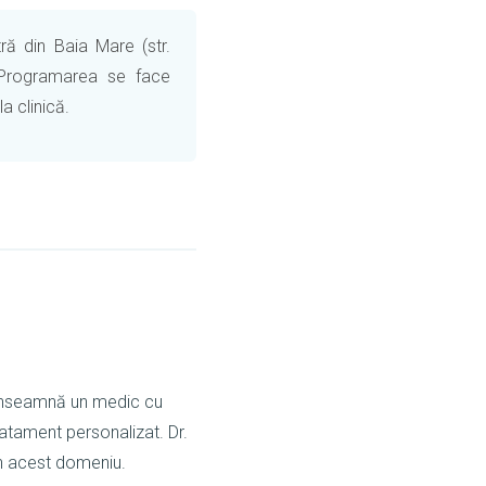
ră din Baia Mare (str.
 Programarea se face
a clinică.
 înseamnă un medic cu
atament personalizat. Dr.
n acest domeniu.