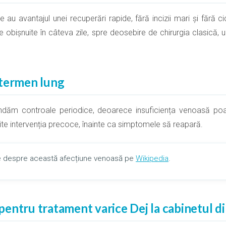
au avantajul unei recuperări rapide, fără incizii mari și fără cic
țile obișnuite în câteva zile, spre deosebire de chirurgia clasică
 termen lung
ăm controale periodice, deoarece insuficiența venoasă poate
te intervenția precoce, înainte ca simptomele să reapară.
lte despre această afecțiune venoasă pe
Wikipedia
.
entru tratament varice Dej la cabinetul d