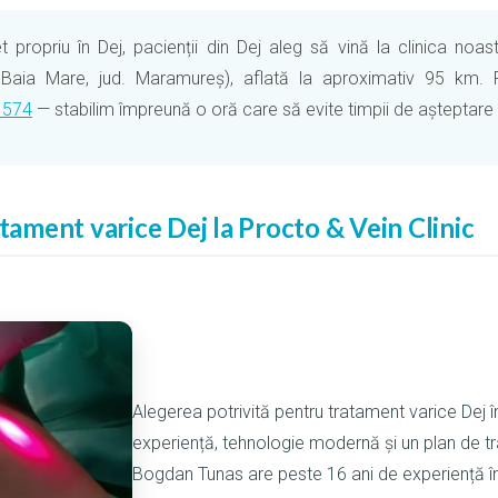
propriu în Dej, pacienții din Dej aleg să vină la clinica noast
 Baia Mare, jud. Maramureș), aflată la aproximativ 95 km.
 574
— stabilim împreună o oră care să evite timpii de așteptare l
atament varice Dej la Procto & Vein Clinic
Alegerea potrivită pentru tratament varice Dej
experiență, tehnologie modernă și un plan de tr
Bogdan Tunas are peste 16 ani de experiență î