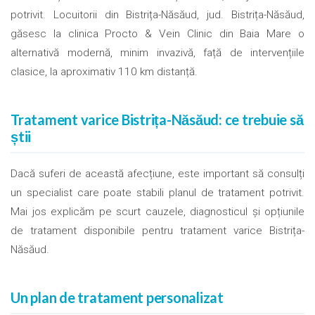
potrivit. Locuitorii din Bistrița-Năsăud, jud. Bistrița-Năsăud,
găsesc la clinica Procto & Vein Clinic din Baia Mare o
alternativă modernă, minim invazivă, față de intervențiile
clasice, la aproximativ 110 km distanță.
Tratament varice Bistrița-Năsăud: ce trebuie să
știi
Dacă suferi de această afecțiune, este important să consulți
un specialist care poate stabili planul de tratament potrivit.
Mai jos explicăm pe scurt cauzele, diagnosticul și opțiunile
de tratament disponibile pentru tratament varice Bistrița-
Năsăud.
Un plan de tratament personalizat