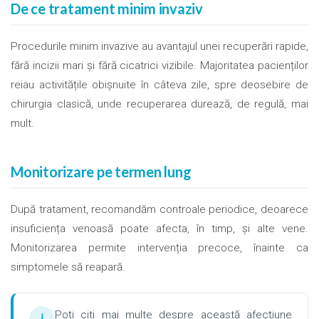
De ce tratament minim invaziv
Procedurile minim invazive au avantajul unei recuperări rapide,
fără incizii mari și fără cicatrici vizibile. Majoritatea pacienților
reiau activitățile obișnuite în câteva zile, spre deosebire de
chirurgia clasică, unde recuperarea durează, de regulă, mai
mult.
Monitorizare pe termen lung
După tratament, recomandăm controale periodice, deoarece
insuficiența venoasă poate afecta, în timp, și alte vene.
Monitorizarea permite intervenția precoce, înainte ca
simptomele să reapară.
Poți citi mai multe despre această afecțiune
ℹ