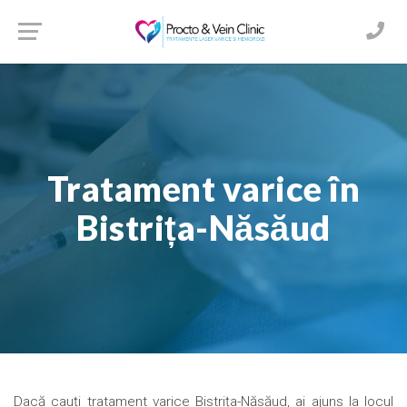
Tratament varice în
Bistrița-Năsăud
Dacă cauți tratament varice Bistrița-Năsăud, ai ajuns la locul