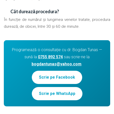
Cât durează procedura?
În funcție de numărul și lungimea venelor tratate, procedura
durează, de obicei, între 30 și 60 de minute.
Programează o consultație cu dr. Bogdan Tunas —
sună la
0755 892 574
sau scrie-ne la
bogdantunas@yahoo.com
.
Scrie pe Facebook
Scrie pe WhatsApp