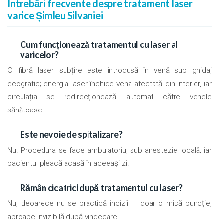
Întrebări frecvente despre tratament laser
varice Șimleu Silvaniei
Cum funcționează tratamentul cu laser al
varicelor?
O fibră laser subțire este introdusă în venă sub ghidaj
ecografic; energia laser închide vena afectată din interior, iar
circulația se redirecționează automat către venele
sănătoase.
Este nevoie de spitalizare?
Nu. Procedura se face ambulatoriu, sub anestezie locală, iar
pacientul pleacă acasă în aceeași zi.
Rămân cicatrici după tratamentul cu laser?
Nu, deoarece nu se practică incizii — doar o mică puncție,
aproape invizibilă după vindecare.