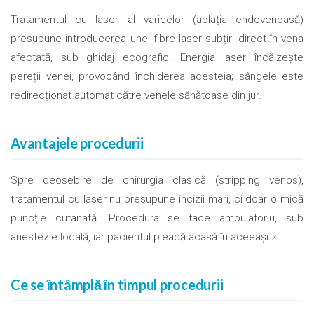
Tratamentul cu laser al varicelor (ablația endovenoasă)
presupune introducerea unei fibre laser subțiri direct în vena
afectată, sub ghidaj ecografic. Energia laser încălzește
pereții venei, provocând închiderea acesteia; sângele este
redirecționat automat către venele sănătoase din jur.
Avantajele procedurii
Spre deosebire de chirurgia clasică (stripping venos),
tratamentul cu laser nu presupune incizii mari, ci doar o mică
puncție cutanată. Procedura se face ambulatoriu, sub
anestezie locală, iar pacientul pleacă acasă în aceeași zi.
Ce se întâmplă în timpul procedurii