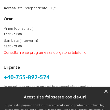
Adresa
: str. Independentei 10/2
Orar
Vineri (consultatii)
14:30 - 17:00
Sambata (interventii)
08:30 - 21:00
Consultatiile se programeaza obligatoriu telefonic.
Urgente
+40-755-892-574
In cazul unor urgente apelati la numarul afisat mai sus.
×
Acest site folosește cookie-uri
Email:
bogdantunas@yahoo.com
O parte din paginile noastre utilizează cookie-urile pentru a vă îmbunătăți
experienţa de navigare. Prin utilizarea site-ului nostru, sunteți de acord cu