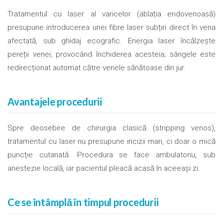
Tratamentul cu laser al varicelor (ablația endovenoasă)
presupune introducerea unei fibre laser subțiri direct în vena
afectată, sub ghidaj ecografic. Energia laser încălzește
pereții venei, provocând închiderea acesteia; sângele este
redirecționat automat către venele sănătoase din jur.
Avantajele procedurii
Spre deosebire de chirurgia clasică (stripping venos),
tratamentul cu laser nu presupune incizii mari, ci doar o mică
puncție cutanată. Procedura se face ambulatoriu, sub
anestezie locală, iar pacientul pleacă acasă în aceeași zi.
Ce se întâmplă în timpul procedurii