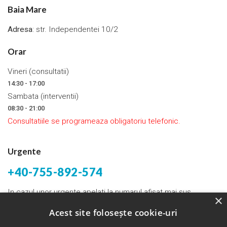
Baia Mare
Adresa
: str. Independentei 10/2
Orar
Vineri (consultatii)
14:30 - 17:00
Sambata (interventii)
08:30 - 21:00
Consultatiile se programeaza obligatoriu telefonic.
Urgente
+40-755-892-574
In cazul unor urgente apelati la numarul afisat mai sus.
×
Acest site folosește cookie-uri
Email:
bogdantunas@yahoo.com