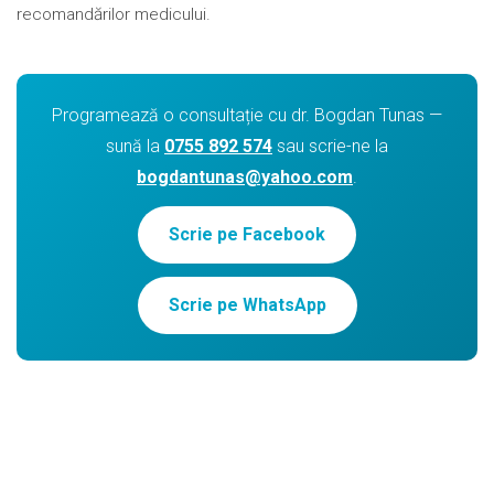
recomandărilor medicului.
Programează o consultație cu dr. Bogdan Tunas —
sună la
0755 892 574
sau scrie-ne la
bogdantunas@yahoo.com
.
Scrie pe Facebook
Scrie pe WhatsApp