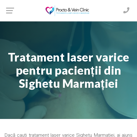
Tratament laser varice
pentru pacienții din
Sighetu Marmației
Dacă cauți tratament laser varice Sighetu Marmației, ai ajuns