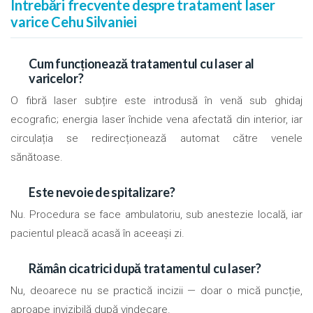
Întrebări frecvente despre tratament laser
varice Cehu Silvaniei
Cum funcționează tratamentul cu laser al
varicelor?
O fibră laser subțire este introdusă în venă sub ghidaj
ecografic; energia laser închide vena afectată din interior, iar
circulația se redirecționează automat către venele
sănătoase.
Este nevoie de spitalizare?
Nu. Procedura se face ambulatoriu, sub anestezie locală, iar
pacientul pleacă acasă în aceeași zi.
Rămân cicatrici după tratamentul cu laser?
Nu, deoarece nu se practică incizii — doar o mică puncție,
aproape invizibilă după vindecare.