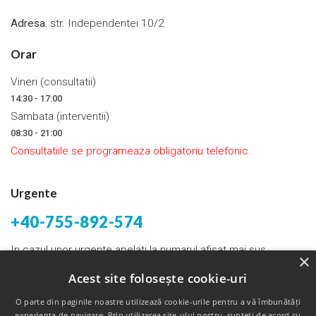
Adresa
: str. Independentei 10/2
Orar
Vineri (consultatii)
14:30 - 17:00
Sambata (interventii)
08:30 - 21:00
Consultatiile se programeaza obligatoriu telefonic.
Urgente
+40-755-892-574
In cazul unor urgente apelati la numarul afisat mai sus.
×
Acest site folosește cookie-uri
Email:
bogdantunas@yahoo.com
O parte din paginile noastre utilizează cookie-urile pentru a vă îmbunătăți
experienţa de navigare. Prin utilizarea site-ului nostru, sunteți de acord cu