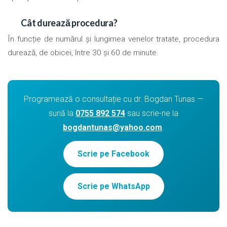
Cât durează procedura?
În funcție de numărul și lungimea venelor tratate, procedura
durează, de obicei, între 30 și 60 de minute.
Programează o consultație cu dr. Bogdan Tunas —
sună la
0755 892 574
sau scrie-ne la
bogdantunas@yahoo.com
.
Scrie pe Facebook
Scrie pe WhatsApp