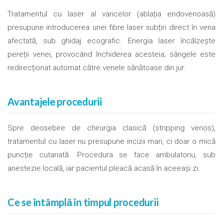
Tratamentul cu laser al varicelor (ablația endovenoasă)
presupune introducerea unei fibre laser subțiri direct în vena
afectată, sub ghidaj ecografic. Energia laser încălzește
pereții venei, provocând închiderea acesteia; sângele este
redirecționat automat către venele sănătoase din jur.
Avantajele procedurii
Spre deosebire de chirurgia clasică (stripping venos),
tratamentul cu laser nu presupune incizii mari, ci doar o mică
puncție cutanată. Procedura se face ambulatoriu, sub
anestezie locală, iar pacientul pleacă acasă în aceeași zi.
Ce se întâmplă în timpul procedurii