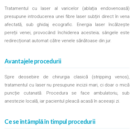
Tratamentul cu laser al varicelor (ablația endovenoasă)
presupune introducerea unei fibre laser subțiri direct în vena
afectată, sub ghidaj ecografic. Energia laser încălzește
pereții venei, provocând închiderea acesteia; sângele este
redirecționat automat către venele sănătoase din jur.
Avantajele procedurii
Spre deosebire de chirurgia clasică (stripping venos),
tratamentul cu laser nu presupune incizii mari, ci doar o mică
puncție cutanată. Procedura se face ambulatoriu, sub
anestezie locală, iar pacientul pleacă acasă în aceeași zi.
Ce se întâmplă în timpul procedurii