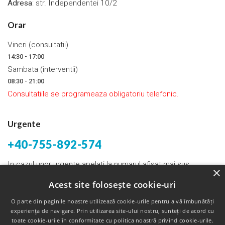
Adresa
: str. Independentei 10/2
Orar
Vineri (consultatii)
14:30 - 17:00
Sambata (interventii)
08:30 - 21:00
Consultatiile se programeaza obligatoriu telefonic.
Urgente
+40-755-892-574
In cazul unor urgente apelati la numarul afisat mai sus.
×
Acest site folosește cookie-uri
Email:
bogdantunas@yahoo.com
O parte din paginile noastre utilizează cookie-urile pentru a vă îmbunătăți
experienţa de navigare. Prin utilizarea site-ului nostru, sunteți de acord cu
toate cookie-urile în conformitate cu politica noastră privind cookie-urile.