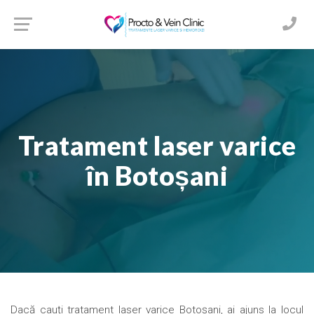
Tratament laser varice
în Botoșani
Dacă cauți tratament laser varice Botoșani, ai ajuns la locul