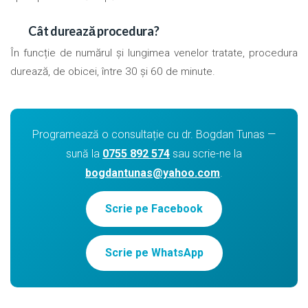
Cât durează procedura?
În funcție de numărul și lungimea venelor tratate, procedura
durează, de obicei, între 30 și 60 de minute.
Programează o consultație cu dr. Bogdan Tunas —
sună la
0755 892 574
sau scrie-ne la
bogdantunas@yahoo.com
.
Scrie pe Facebook
Scrie pe WhatsApp