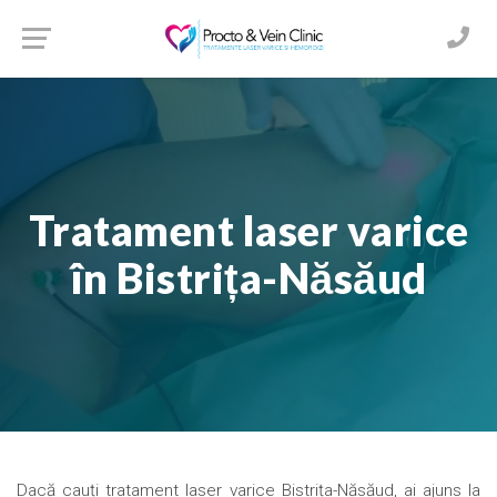
Tratament laser varice
în Bistrița-Năsăud
Dacă cauți tratament laser varice Bistrița-Năsăud, ai ajuns la