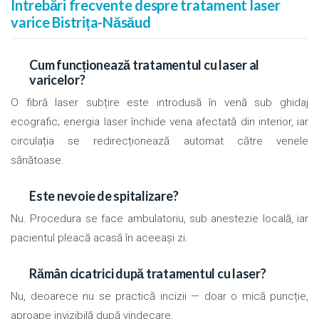
Întrebări frecvente despre tratament laser
varice Bistrița-Năsăud
Cum funcționează tratamentul cu laser al
varicelor?
O fibră laser subțire este introdusă în venă sub ghidaj
ecografic; energia laser închide vena afectată din interior, iar
circulația se redirecționează automat către venele
sănătoase.
Este nevoie de spitalizare?
Nu. Procedura se face ambulatoriu, sub anestezie locală, iar
pacientul pleacă acasă în aceeași zi.
Rămân cicatrici după tratamentul cu laser?
Nu, deoarece nu se practică incizii — doar o mică puncție,
aproape invizibilă după vindecare.