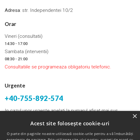
Adresa
: str. Independentei 10/2
Orar
Vineri (consultatii)
14:30 - 17:00
Sambata (interventii)
08:30 - 21:00
Consultatiile se programeaza obligatoriu telefonic.
Urgente
+40-755-892-574
In cazul unor urgente apelati la numarul afisat mai sus.
×
Acest site folosește cookie-uri
Email:
bogdantunas@yahoo.com
O parte din paginile noastre utilizează cookie-urile pentru a vă îmbunătăți
experienţa de navigare. Prin utilizarea site-ului nostru, sunteți de acord cu