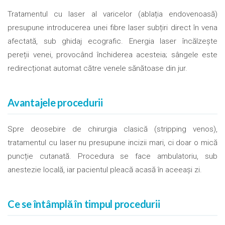
Tratamentul cu laser al varicelor (ablația endovenoasă)
presupune introducerea unei fibre laser subțiri direct în vena
afectată, sub ghidaj ecografic. Energia laser încălzește
pereții venei, provocând închiderea acesteia; sângele este
redirecționat automat către venele sănătoase din jur.
Avantajele procedurii
Spre deosebire de chirurgia clasică (stripping venos),
tratamentul cu laser nu presupune incizii mari, ci doar o mică
puncție cutanată. Procedura se face ambulatoriu, sub
anestezie locală, iar pacientul pleacă acasă în aceeași zi.
Ce se întâmplă în timpul procedurii