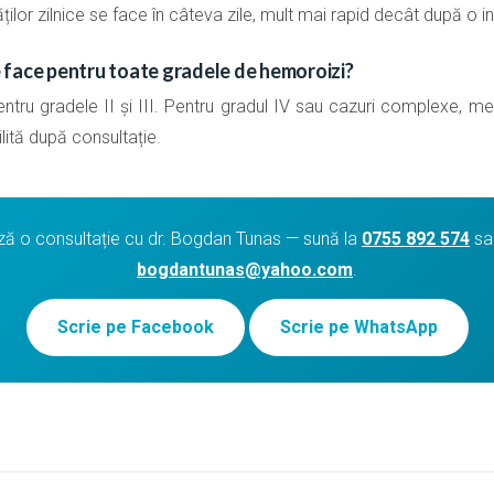
ăților zilnice se face în câteva zile, mult mai rapid decât după o i
 face pentru toate gradele de hemoroizi?
pentru gradele II și III. Pentru gradul IV sau cazuri complexe,
lită după consultație.
 o consultație cu dr. Bogdan Tunas — sună la
0755 892 574
sau
bogdantunas@yahoo.com
.
Scrie pe Facebook
Scrie pe WhatsApp