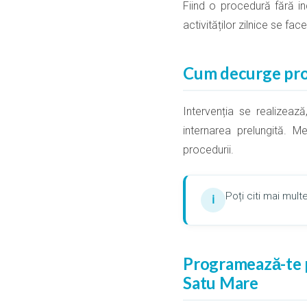
Fiind o procedură fără in
activităților zilnice se fa
Cum decurge pr
Intervenția se realizează
internarea prelungită. M
procedurii.
Poți citi mai mul
ℹ
Programează-te p
Satu Mare