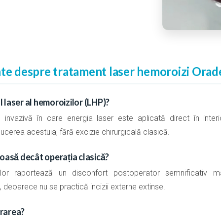
nte despre tratament laser hemoroizi Orad
 laser al hemoroizilor (LHP)?
nvazivă în care energia laser este aplicată direct în interio
ucerea acestuia, fără excizie chirurgicală clasică.
roasă decât operația clasică?
ților raportează un disconfort postoperator semnificativ 
deoarece nu se practică incizii externe extinse.
rarea?