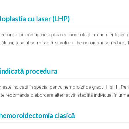
oplastia cu laser (LHP)
emoroizilor presupune aplicarea controlată a energiei laser dire
ăldurii, țesutul se retractă și volumul hemoroidului se reduce, 
 indicată procedura
este indicată în special pentru hemoroizii de gradul II și III. P
te recomanda o abordare alternativă, stabilită individual, în urma
 hemoroidectomia clasică