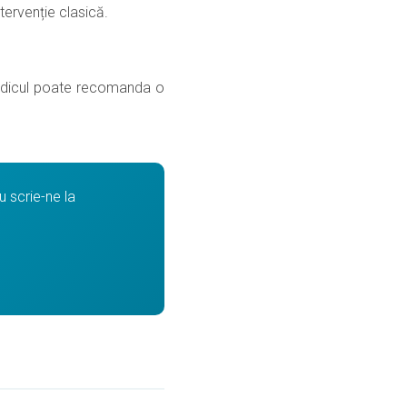
ntervenție clasică.
 medicul poate recomanda o
 scrie-ne la