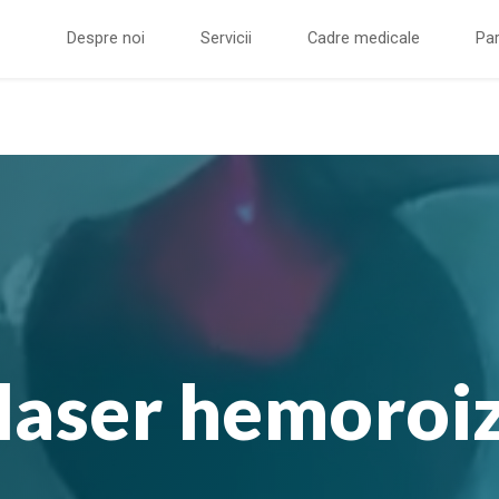
Despre noi
Servicii
Cadre medicale
Par
laser hemoroiz