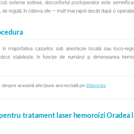
cizii externe extinse, disconfortul postoperator este semnificat
ce, de regulă, în câteva zile — mult mai rapid decât după o operați
ocedura
, în majoritatea cazurilor, sub anestezie locală sau loco-reg
edicul stabilește, în funcție de numărul și dimensiunea hemo
te despre această afecțiune ano-rectală pe
Wikipedia
.
entru tratament laser hemoroizi Oradea la