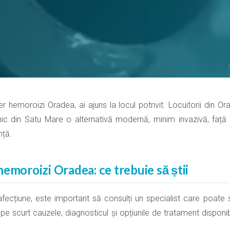
 hemoroizi Oradea, ai ajuns la locul potrivit. Locuitorii din Or
nic din Satu Mare o alternativă modernă, minim invazivă, față de
nță.
emoroizi Oradea: ce trebuie să știi
ecțiune, este important să consulți un specialist care poate s
 pe scurt cauzele, diagnosticul și opțiunile de tratament disponi