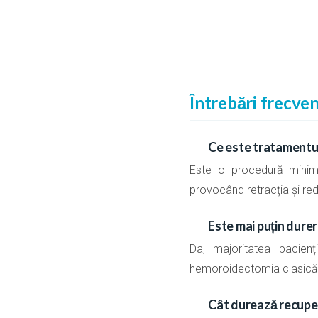
Întrebări frecve
Ce este tratamentul
Este o procedură minim i
provocând retracția și red
Este mai puțin dure
Da, majoritatea pacien
hemoroidectomia clasică, 
Cât durează recupe