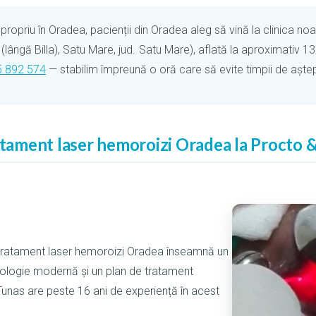
ropriu în Oradea, pacienții din Oradea aleg să vină la clinica noa
(lângă Billa), Satu Mare, jud. Satu Mare), aflată la aproximativ
 892 574
— stabilim împreună o oră care să evite timpii de aștept
atament laser hemoroizi Oradea la Procto &
 tratament laser hemoroizi Oradea înseamnă un
ologie modernă și un plan de tratament
Tunas are peste 16 ani de experiență în acest