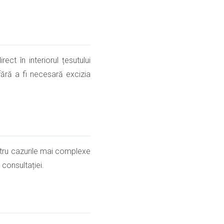
ct în interiorul țesutului
fără a fi necesară excizia
entru cazurile mai complexe
 consultației.