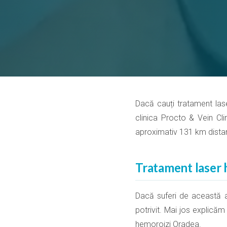
Dacă cauți tratament laser
clinica Procto & Vein Cli
aproximativ 131 km dista
Tratament laser h
Dacă suferi de această af
potrivit. Mai jos explicăm
hemoroizi Oradea.