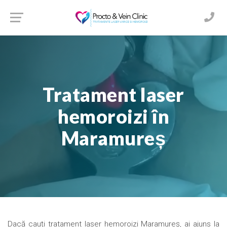
Tratament laser
hemoroizi în
Maramureș
Dacă cauți tratament laser hemoroizi Maramureș, ai ajuns la