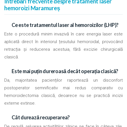
Întrebări frecvente despre tratament laser
hemoroizi Maramureș
Ce este tratamentul laser al hemoroizilor (LHP)?
Este o procedură minim invazivă în care energia laser este
aplicată direct în interiorul țesutului hemoroidal, provocând
retracția și reducerea acestuia, fără excizie chirurgicală
clasică.
Este mai puțin dureroasă decât operația clasică?
Da, majoritatea pacienților raportează un disconfort
postoperator semnificativ mai redus comparativ cu
hemoroidectomia clasică, deoarece nu se practică incizii
externe extinse.
Cât durează recuperarea?
De regulă, reluarea activităților zilnice se face în câteva zile,