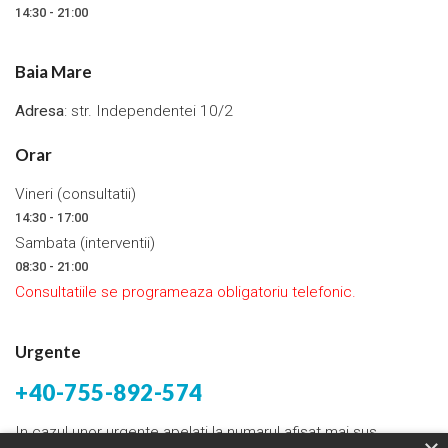
14:30 - 21:00
Baia Mare
Adresa
: str. Independentei 10/2
Orar
Vineri (consultatii)
14:30 - 17:00
Sambata (interventii)
08:30 - 21:00
Consultatiile se programeaza obligatoriu telefonic.
Urgente
+40-755-892-574
In cazul unor urgente apelati la numarul afisat mai sus.