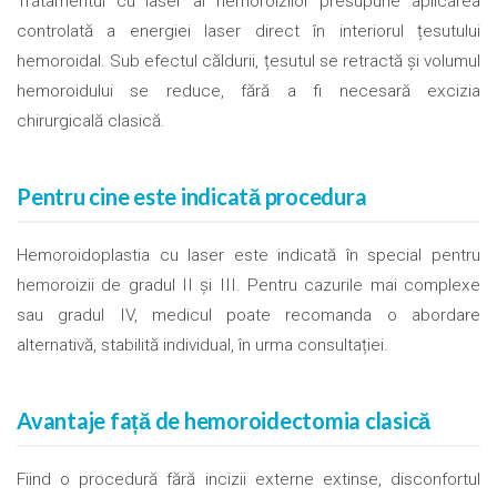
Tratamentul cu laser al hemoroizilor presupune aplicarea
controlată a energiei laser direct în interiorul țesutului
hemoroidal. Sub efectul căldurii, țesutul se retractă și volumul
hemoroidului se reduce, fără a fi necesară excizia
chirurgicală clasică.
Pentru cine este indicată procedura
Hemoroidoplastia cu laser este indicată în special pentru
hemoroizii de gradul II și III. Pentru cazurile mai complexe
sau gradul IV, medicul poate recomanda o abordare
alternativă, stabilită individual, în urma consultației.
Avantaje față de hemoroidectomia clasică
Fiind o procedură fără incizii externe extinse, disconfortul