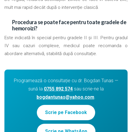
mult mai rapid decât după o intervenție clasică.
Procedura se poate face pentru toate gradele de
hemoroizi?
Este indicată în special pentru gradele II și III. Pentru gradul
IV sau cazuri complexe, medicul poate recomanda o
abordare alternativă, stabilită după consultație.
Programează o consultație cu dr. Bogdan Tunas —
sună la
0755 892 574
sau scrie-ne la
bogdantunas@yahoo.com
.
Scrie pe Facebook
Scrie pe WhatsApp