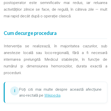
postoperator este semnificativ mai redus, iar reluarea
activităților zilnice se face, de regulă, în câteva zile — mult
mai rapid decât după o operație clasică.
Cum decurge procedura
Intervenția se realizează, în majoritatea cazurilor, sub
anestezie locală sau loco-regională, fără a fi necesară
internarea prelungită. Medicul stabilește, în funcție de
numărul și dimensiunea hemoroizilor, durata exactă a
procedurii.
Poți citi mai multe despre această afecțiune
ℹ
ano-rectală pe
Wikipedia
.