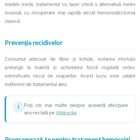
stadiile medii, tratamentul cu laser oferă o alternativă minim
invazivă, cu recuperare mai rapidă decât hemoroidectomia
clasică.
Prevenția recidivelor
Consumul adecvat de fibre și lichide, evitarea efortului
prelungit la toaletă și activitatea fizică regulată reduc
semnificativ riscul de reapariție. Acest lucru este valabil
indiferent de tratamentul ales.
Poți citi mai multe despre această afecțiune
ℹ
ano-rectală pe
Wikipedia
.
Programează-te pentru tratament hemoroizi