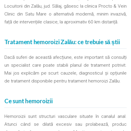
Locuitorii din Zalău, jud. Sălaj, găsesc la clinica Procto & Vein
Clinic din Satu Mare o alternativă modernă, minim invazivă,
față de intervențiile clasice, la aproximativ 60 km distanță.
Tratament hemoroizi Zalău: ce trebuie să știi
Dacă suferi de această afecțiune, este important să consulți
un specialist care poate stabili planul de tratament potrivit.
Mai jos explicăm pe scurt cauzele, diagnosticul și opțiunile
de tratament disponibile pentru tratament hemoroizi Zalău.
Ce sunt hemoroizii
Hemoroizii sunt structuri vasculare situate în canalul anal.
Atunci când se dilată excesiv sau prolabează, produc