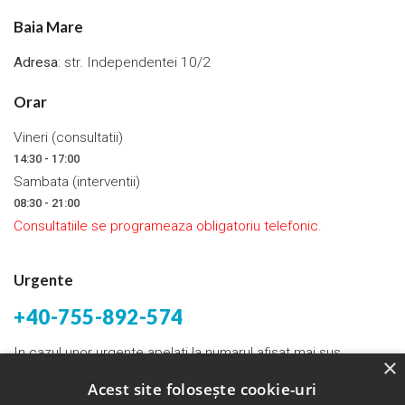
Baia Mare
Adresa
: str. Independentei 10/2
Orar
Vineri (consultatii)
14:30 - 17:00
Sambata (interventii)
08:30 - 21:00
Consultatiile se programeaza obligatoriu telefonic.
Urgente
+40-755-892-574
In cazul unor urgente apelati la numarul afisat mai sus.
×
Acest site folosește cookie-uri
Email:
bogdantunas@yahoo.com