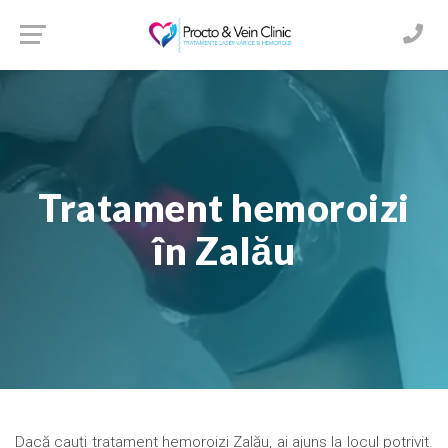
Tratament hemoroizi
în Zalău
Dacă cauți tratament hemoroizi Zalău, ai ajuns la locul potrivit.