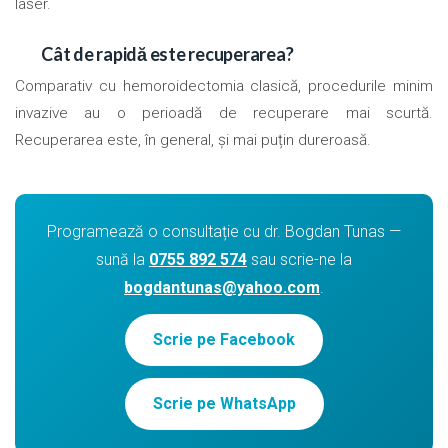
laser.
Cât de rapidă este recuperarea?
Comparativ cu hemoroidectomia clasică, procedurile minim
invazive au o perioadă de recuperare mai scurtă.
Recuperarea este, în general, și mai puțin dureroasă.
Programează o consultație cu dr. Bogdan Tunas —
sună la
0755 892 574
sau scrie-ne la
bogdantunas@yahoo.com
.
Scrie pe Facebook
Scrie pe WhatsApp