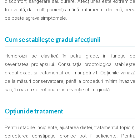
disconfort, sângerare sau durere. Afecțiunea este extrem de
frecventă, dar mulți pacienți amână tratamentul din jenă, ceea
ce poate agrava simptomele.
Cum se stabilește gradul afecțiunii
Hemoroizii se clasifică în patru grade, în funcție de
severitatea prolapsului. Consultația proctologică stabilește
gradul exact și tratamentul cel mai potrivit. Opțiunile variază
de la măsuri conservatoare, până la proceduri minim invazive
sau, în cazuri selecționate, intervenție chirurgicală.
Opțiuni de tratament
Pentru stadiile incipiente, ajustarea dietei, tratamentul topic și
corectarea constipației cronice pot fi suficiente. Pentru