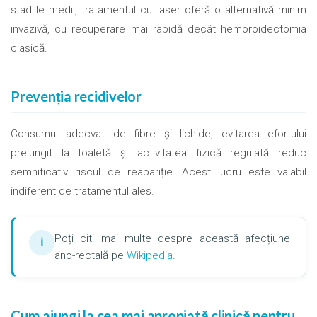
stadiile medii, tratamentul cu laser oferă o alternativă minim
invazivă, cu recuperare mai rapidă decât hemoroidectomia
clasică.
Prevenția recidivelor
Consumul adecvat de fibre și lichide, evitarea efortului
prelungit la toaletă și activitatea fizică regulată reduc
semnificativ riscul de reapariție. Acest lucru este valabil
indiferent de tratamentul ales.
Poți citi mai multe despre această afecțiune
ℹ
ano-rectală pe
Wikipedia
.
Cum ajungi la cea mai apropiată clinică pentru