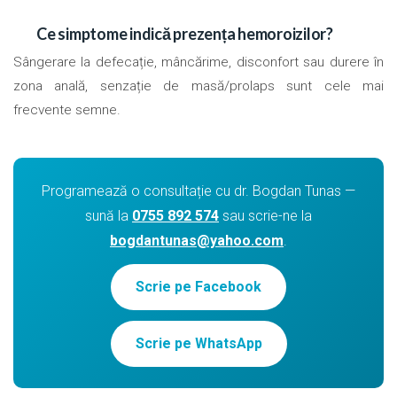
Ce simptome indică prezența hemoroizilor?
Sângerare la defecație, mâncărime, disconfort sau durere în
zona anală, senzație de masă/prolaps sunt cele mai
frecvente semne.
Programează o consultație cu dr. Bogdan Tunas —
sună la
0755 892 574
sau scrie-ne la
bogdantunas@yahoo.com
.
Scrie pe Facebook
Scrie pe WhatsApp