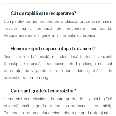
Cât de rapidă este recuperarea?
Comparativ cu hemoroidectomia clasică, procedurile minim
invazive au o perioadă de recuperare mai scurtă.
Recuperarea este, în general, și mai puțin dureroasă.
Hemoroizii pot reapărea după tratament?
Riscul de recidivă există, mai ales dacă factorii favorizanți
(constipație cronică, sedentarism, efort prelungit) nu sunt
corectați, motiv pentru care recomandăm și măsuri de
prevenție pe termen lung.
Care sunt gradele hemoroizilor?
Hemoroizii sunt clasificați în patru grade, de la gradul I (fără
prolaps) până la gradul IV (prolaps permanent, ireductibil).
Tratamentul recomandat depinde direct de gradul afecțiunii.