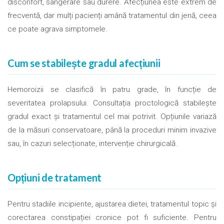
disconfort, sângerare sau durere. Afecțiunea este extrem de
frecventă, dar mulți pacienți amână tratamentul din jenă, ceea
ce poate agrava simptomele.
Cum se stabilește gradul afecțiunii
Hemoroizii se clasifică în patru grade, în funcție de
severitatea prolapsului. Consultația proctologică stabilește
gradul exact și tratamentul cel mai potrivit. Opțiunile variază
de la măsuri conservatoare, până la proceduri minim invazive
sau, în cazuri selecționate, intervenție chirurgicală.
Opțiuni de tratament
Pentru stadiile incipiente, ajustarea dietei, tratamentul topic și
corectarea constipației cronice pot fi suficiente. Pentru