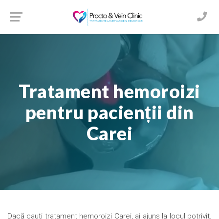
Tratament hemoroizi
pentru pacienții din
Carei
Dacă cauți tratament hemoroizi Carei, ai ajuns la locul potrivit.