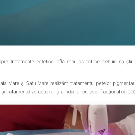
spre tratamente estetice, află mai jos tot ce trebuie să ști
Baia Mare și Satu Mare realizăm tratamentul petelor pigmentare
i tratamentul vergeturilor și al ridurilor cu laser fracțional cu CO