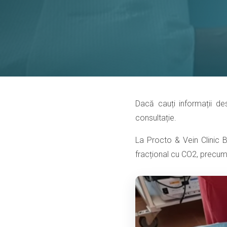
Dacă cauți informații de
consultație.
La Procto & Vein Clinic 
fracțional cu CO2, precum ș