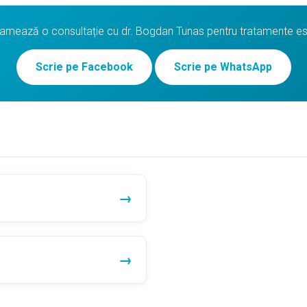
amează o consultație cu dr. Bogdan Tunas pentru tratamente es
Scrie pe Facebook
Scrie pe WhatsApp