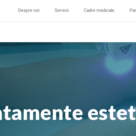
Despre noi
Servicii
Cadre medicale
Par
atamente estet