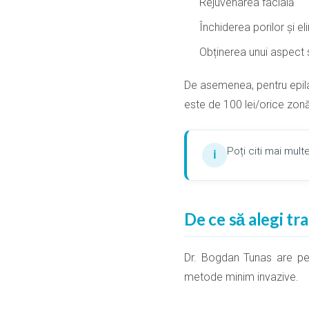
Rejuvenarea facială
Închiderea porilor și e
Obținerea unui aspect st
De asemenea, pentru epila
este de 100 lei/orice zonă
Poți citi mai mult
ℹ
De ce să alegi tr
Dr. Bogdan Tunas are pes
metode minim invazive.