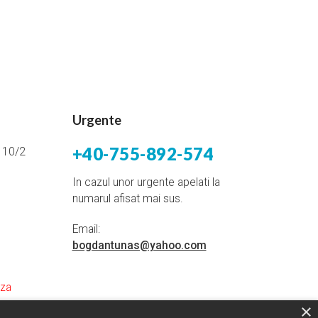
Urgente
+40-755-892-574
i 10/2
In cazul unor urgente apelati la
numarul afisat mai sus.
Email:
bogdantunas@yahoo.com
aza
×