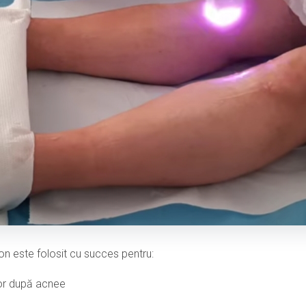
on este folosit cu succes pentru:
lor după acnee