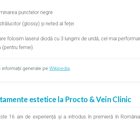
liminarea punctelor negre
rălucitor (glossy) și neted al feței
re folosim laserul diodă cu 3 lungimi de undă, cel mai performan
 (pentru femei).
e informații generale pe
Wikipedia
.
atamente estetice la Procto & Vein Clinic
te 16 ani de experiență și a introdus în premieră în Români